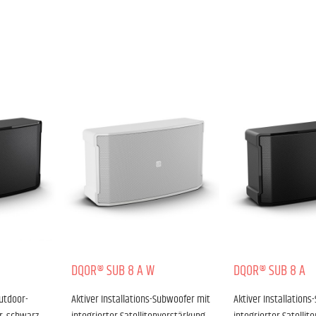
DQOR® SUB 8 A W
DQOR® SUB 8 A
utdoor-
Aktiver Installations-Subwoofer mit
Aktiver Installation