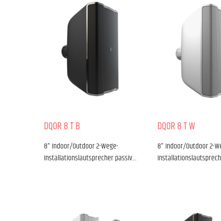
DQOR 8 T B
DQOR 8 T W
8" Indoor/Outdoor 2-Wege-
8" Indoor/Outdoor 2-W
Installationslautsprecher passiv…
Installationslautsprec