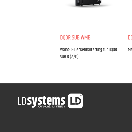
DQOR SUB WMB
D
Wand- & Deckenhalterung für DQOR
Ma
SUB 8 (A/D)