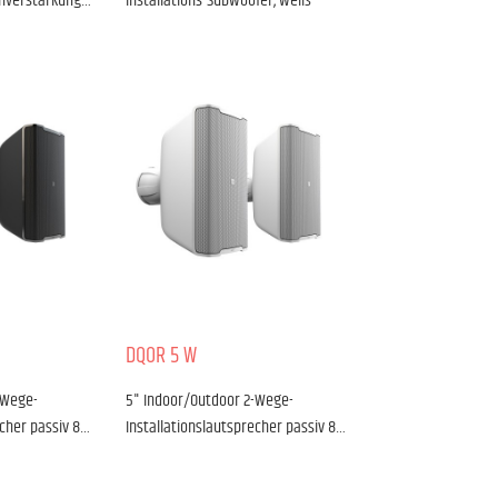
tenverstärkung…
Installations-Subwoofer, weiß
DQOR 5 W
-Wege-
5" Indoor/Outdoor 2-Wege-
echer passiv 8…
Installationslautsprecher passiv 8…