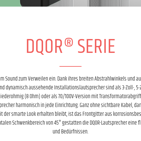
DQOR® SERIE
m Sound zum Verweilen ein. Dank ihres breiten Abstrahlwinkels und a
 dynamisch aussehende Installationslautsprecher sind als 3-Zoll-, 5-Z
 niederohmig (8 Ohm) oder als 70/100V-Version mit Transformatorabgri
precher harmonisch in jede Einrichtung. Ganz ohne sichtbare Kabel, da
t der smarte Look erhalten bleibt, ist das Frontgitter aus korrosions
ntalen Schwenkbereich von 45° gestatten die DQOR-Lautsprecher eine fl
und Bedürfnissen.