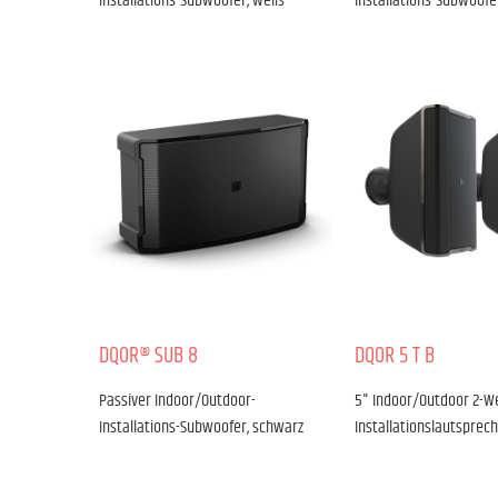
Installations-Subwoofer, weiß
Installations-Subwoofe
DQOR­® SUB 8
DQOR 5 T B
Passiver Indoor/Outdoor-
5" Indoor/Outdoor 2-W
Installations-Subwoofer, schwarz
Installationslautsprec