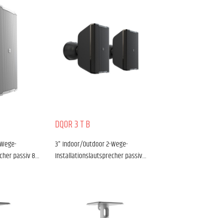
DQOR 3 T B
-Wege-
3" Indoor/Outdoor 2-Wege-
echer passiv 8…
Installationslautsprecher passiv…