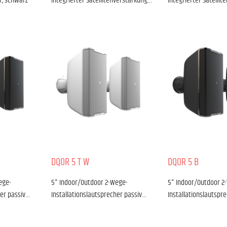
r, schwarz
integrierter Satellitenverstärkung…
integrierter Satelli
DQOR 5 T W
DQOR 5 B
ege-
5" Indoor/Outdoor 2-Wege-
5" Indoor/Outdoor 2
her passiv…
Installationslautsprecher passiv…
Installationslautspr