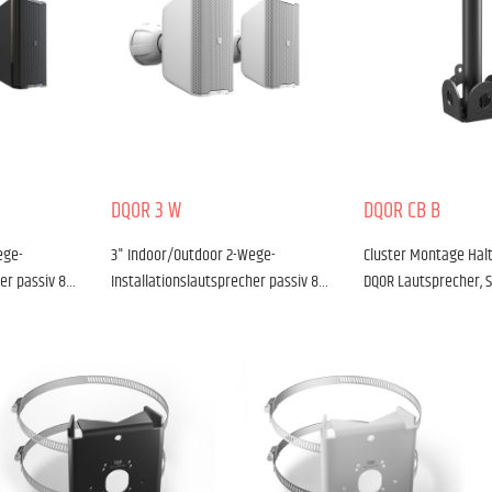
DQOR 3 W
DQOR CB B
ege-
3" Indoor/Outdoor 2-Wege-
Cluster Montage Hal
her passiv 8…
Installationslautsprecher passiv 8…
DQOR Lautsprecher, 