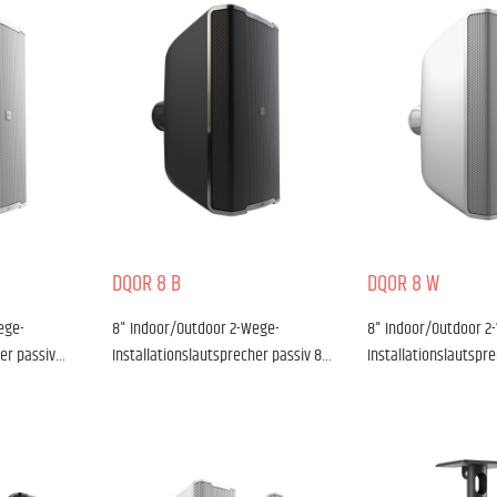
DQOR 8 B
DQOR 8 W
ege-
8" Indoor/Outdoor 2-Wege-
8" Indoor/Outdoor 2
her passiv…
Installationslautsprecher passiv 8…
Installationslautspr