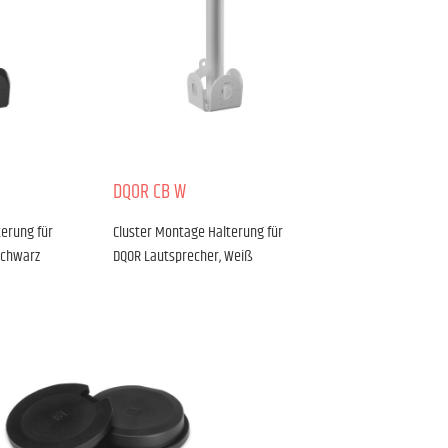
DQOR CB W
terung für
Cluster Montage Halterung für
Schwarz
DQOR Lautsprecher, Weiß