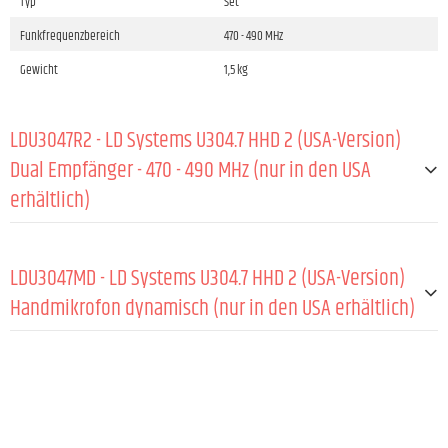
Typ
Set
Funkfrequenzbereich
470 - 490 MHz
Gewicht
1,5 kg
LDU3047R2 - LD Systems U304.7 HHD 2 (USA-Version)
Dual Empfänger - 470 - 490 MHz (nur in den USA
erhältlich)
Produktart
Funkmikrofon System Zubehör
LDU3047MD - LD Systems U304.7 HHD 2 (USA-Version)
Typ
Empfänger
Handmikrofon dynamisch (nur in den USA erhältlich)
Modulationsart
FM
Funkfrequenzbereich
470 - 490 MHz
ALLGEMEIN:
Kanäle
12
Richtcharakteristik
Niere
Gruppen
1
Kapseltyp
Dynamisch
Antenneneingänge
2 x festgelegt