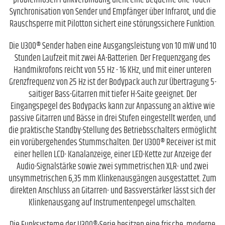
problemlosen Funkverbindung dient eine bequeme One-Touch-
Synchronisation von Sender und Empfänger über Infrarot, und die
Rauschsperre mit Pilotton sichert eine störungssichere Funktion.
Die U300® Sender haben eine Ausgangsleistung von 10 mW und 10
Stunden Laufzeit mit zwei AA-Batterien. Der Frequenzgang des
Handmikrofons reicht von 55 Hz - 16 KHz, und mit einer unteren
Grenzfrequenz von 25 Hz ist der Bodypack auch zur Übertragung 5-
saitiger Bass-Gitarren mit tiefer H-Saite geeignet. Der
Eingangspegel des Bodypacks kann zur Anpassung an aktive wie
passive Gitarren und Bässe in drei Stufen eingestellt werden, und
die praktische Standby-Stellung des Betriebsschalters ermöglicht
ein vorübergehendes Stummschalten. Der U300® Receiver ist mit
einer hellen LCD- Kanalanzeige, einer LED-Kette zur Anzeige der
Audio-Signalstärke sowie zwei symmetrischen XLR- und zwei
unsymmetrischen 6,35 mm Klinkenausgängen ausgestattet. Zum
direkten Anschluss an Gitarren- und Bassverstärker lässt sich der
Klinkenausgang auf Instrumentenpegel umschalten.