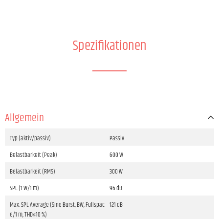
Spezifikationen
Allgemein
Typ (aktiv/passiv)
Passiv
Belastbarkeit (Peak)
600 W
Belastbarkeit (RMS)
300 W
SPL (1 W/1 m)
96 dB
Max. SPL Average (Sine Burst, BW, Fullspac
121 dB
e/1 m, THD≤10 %)