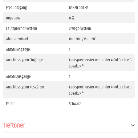
Frequenzgang
65 - 20.000 Hz
Impedanz
8 Ω
Lautsprecher-System
2-Wege-System
Abstrahlwinkel
Hor.: 90° / Vert.:50°
Anzahl Eingänge
1
Anschlusstypen Eingänge
Lautsprechersteckverbinder 4-Pol Buchse &
speakON®
Anzahl Ausgänge
1
Anschlusstypen Ausgänge
Lautsprechersteckverbinder 4-Pol Buchse &
speakON®
Farbe
Schwarz
Tieftöner