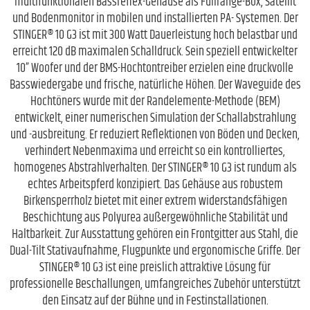
multifunktionalen Bassreflex-Gehäuse als Fullrange-Box, Satellit
und Bodenmonitor in mobilen und installierten PA- Systemen. Der
STINGER® 10 G3 ist mit 300 Watt Dauerleistung hoch belastbar und
erreicht 120 dB maximalen Schalldruck. Sein speziell entwickelter
10” Woofer und der BMS-Hochtontreiber erzielen eine druckvolle
Basswiedergabe und frische, natürliche Höhen. Der Waveguide des
Hochtöners wurde mit der Randelemente-Methode (BEM)
entwickelt, einer numerischen Simulation der Schallabstrahlung
und -ausbreitung. Er reduziert Reflektionen von Böden und Decken,
verhindert Nebenmaxima und erreicht so ein kontrolliertes,
homogenes Abstrahlverhalten. Der STINGER® 10 G3 ist rundum als
echtes Arbeitspferd konzipiert. Das Gehäuse aus robustem
Birkensperrholz bietet mit einer extrem widerstandsfähigen
Beschichtung aus Polyurea außergewöhnliche Stabilität und
Haltbarkeit. Zur Ausstattung gehören ein Frontgitter aus Stahl, die
Dual-Tilt Stativaufnahme, Flugpunkte und ergonomische Griffe. Der
STINGER® 10 G3 ist eine preislich attraktive Lösung für
professionelle Beschallungen, umfangreiches Zubehör unterstützt
den Einsatz auf der Bühne und in Festinstallationen.