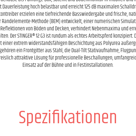
tt Dauerleistung hoch belastbar und erreicht 125 dB maximalen Schalldru
ontreiber erzielen eine tiefreichende Basswiedergabe und frische, na
r Randelemente-Methode (BEM) entwickelt, einer numerischen Simulati
t Reflektionen von Böden und Decken, verhindert Nebenmaxima und errei
en. Der STINGER® 12 G3 ist rundum als echtes Arbeitspferd konzipiert
it einer extrem widerstandsfähigen Beschichtung aus Polyurea außerg
 gehören ein Frontgitter aus Stahl, die Dual-Tilt Stativaufnahme, Flugpu
preislich attraktive Lösung für professionelle Beschallungen, umfangre
Einsatz auf der Bühne und in Festinstallationen.
Spezifikationen