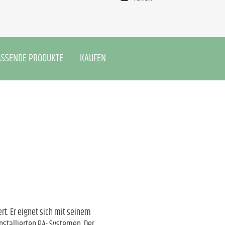
ASSENDE PRODUKTE
KAUFEN
rt. Er eignet sich mit seinem
nstallierten PA- Systemen. Der