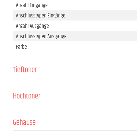
Anzahl Eingänge
Anschlusstypen Eingänge
Anzahl Ausgänge
Anschlusstypen Ausgänge
Farbe
Tieftöner
Größe
Magnet
Hochtöner
Schwingspule
Treibergröße
Magnet
Gehäuse
Schwingspule
Bauart