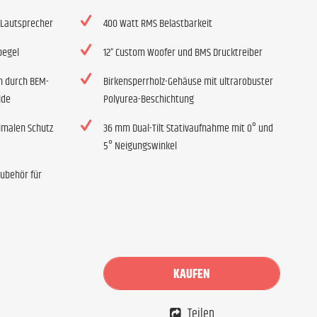
-Lautsprecher
400 Watt RMS Belastbarkeit
pegel
12“ Custom Woofer und BMS Drucktreiber
n durch BEM-
Birkensperrholz-Gehäuse mit ultrarobuster
ide
Polyurea-Beschichtung
imalen Schutz
36 mm Dual-Tilt Stativaufnahme mit 0° und
5° Neigungswinkel
ubehör für
KAUFEN
Teilen