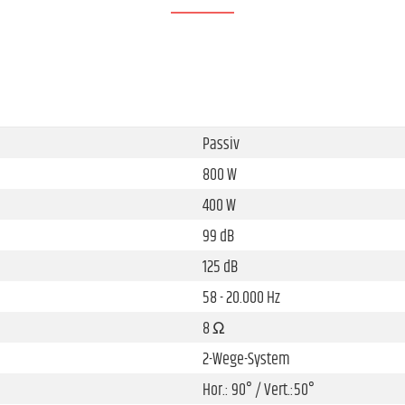
Passiv
800 W
400 W
99 dB
125 dB
58 - 20.000 Hz
8 Ω
2-Wege-System
Hor.: 90° / Vert.:50°