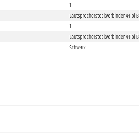
1
Lautsprechersteckverbinder 4-Pol 
1
Lautsprechersteckverbinder 4-Pol 
Schwarz
12 "
Ferrit
2,5 "
1 "
Ferrit
1 "
Bassreflex