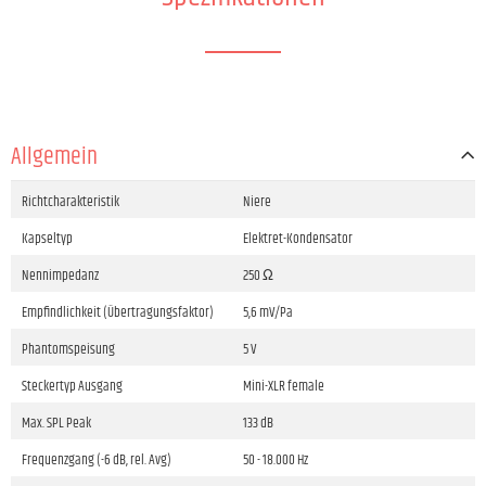
Allgemein
Richtcharakteristik
Niere
Kapseltyp
Elektret-Kondensator
Nennimpedanz
250 Ω
Empfindlichkeit (Übertragungsfaktor)
5,6 mV/Pa
Phantomspeisung
5 V
Steckertyp Ausgang
Mini-XLR female
Max. SPL Peak
133 dB
Frequenzgang (-6 dB, rel. Avg)
50 - 18.000 Hz