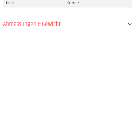
Farbe
Schwarz
Abmessungen & Gewicht
Länge
1,5 mm
Schwanenhalslänge
70 mm
Gewicht
5 g