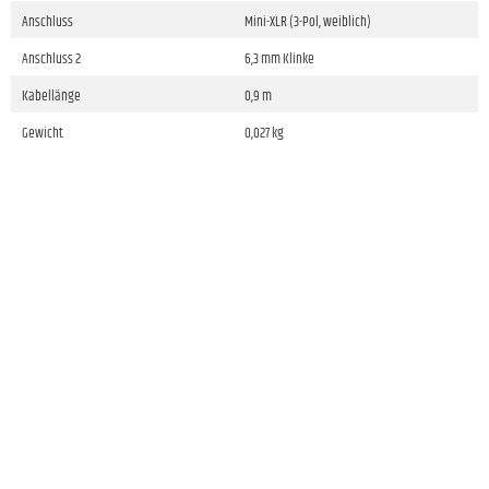
Anschluss
Mini-XLR (3-Pol, weiblich)
Anschluss 2
6,3 mm Klinke
Kabellänge
0,9 m
Gewicht
0,027 kg