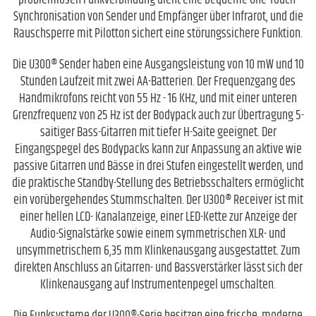
problemlosen Funkverbindung dient eine bequeme One-Touch-
Synchronisation von Sender und Empfänger über Infrarot, und die
Rauschsperre mit Pilotton sichert eine störungssichere Funktion.
Die U300® Sender haben eine Ausgangsleistung von 10 mW und 10
Stunden Laufzeit mit zwei AA-Batterien. Der Frequenzgang des
Handmikrofons reicht von 55 Hz - 16 KHz, und mit einer unteren
Grenzfrequenz von 25 Hz ist der Bodypack auch zur Übertragung 5-
saitiger Bass-Gitarren mit tiefer H-Saite geeignet. Der
Eingangspegel des Bodypacks kann zur Anpassung an aktive wie
passive Gitarren und Bässe in drei Stufen eingestellt werden, und
die praktische Standby-Stellung des Betriebsschalters ermöglicht
ein vorübergehendes Stummschalten. Der U300® Receiver ist mit
einer hellen LCD- Kanalanzeige, einer LED-Kette zur Anzeige der
Audio-Signalstärke sowie einem symmetrischen XLR- und
unsymmetrischem 6,35 mm Klinkenausgang ausgestattet. Zum
direkten Anschluss an Gitarren- und Bassverstärker lässt sich der
Klinkenausgang auf Instrumentenpegel umschalten.