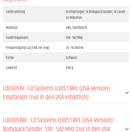
Lieferumfang
1x Empfänger, 1x Bodypack Sender, 1x Lavali
er Mikrofon
Material
ABS, Stahlblech
Funkfrequenzen
514 - 542 MHz
Frequenzgang (±0,5 dB, rel. Avg)
25 - 16.000 Hz
Farbe
Schwarz
Gewicht
830 g
LDU3051R - LD Systems U305.1 BPL (USA-Version)
Empfänger (nur in den USA erhältlich)
ALLGEMEIN:
LDU3051BP - LD Systems U305.1 BPL (USA-Version)
Material
Stahlblech
Bodypack Sender- 514 - 542 MHz (nur in den USA