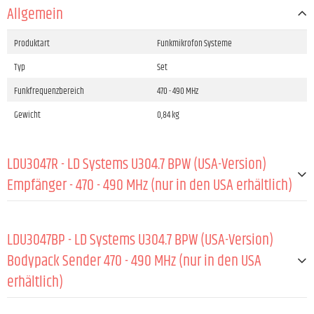
Allgemein
Produktart
Funkmikrofon Systeme
Typ
Set
Funkfrequenzbereich
470 - 490 MHz
Gewicht
0,84 kg
LDU3047R - LD Systems U304.7 BPW (USA-Version)
Empfänger - 470 - 490 MHz (nur in den USA erhältlich)
ALLGEMEIN:
LDU3047BP - LD Systems U304.7 BPW (USA-Version)
Material
Stahlblech
Bodypack Sender 470 - 490 MHz (nur in den USA
erhältlich)
Beschichtung
Pulverbeschichtet
Funkfrequenzen
470 - 489 MHz