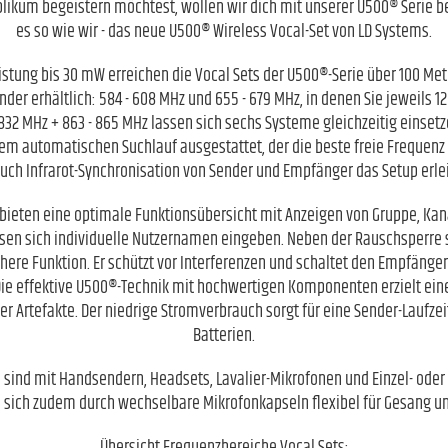
likum begeistern möchtest, wollen wir dich mit unserer U500® Serie beg
es so wie wir - das neue U500® Wireless Vocal-Set von LD Systems.
stung bis 30 mW erreichen die Vocal Sets der U500®-Serie über 100 Mete
nder erhältlich: 584 - 608 MHz und 655 - 679 MHz, in denen Sie jeweils 
832 MHz + 863 - 865 MHz lassen sich sechs Systeme gleichzeitig einsetze
em automatischen Suchlauf ausgestattet, der die beste freie Frequen
uch Infrarot-Synchronisation von Sender und Empfänger das Setup erlei
 bieten eine optimale Funktionsübersicht mit Anzeigen von Gruppe, Kana
sen sich individuelle Nutzernamen eingeben. Neben der Rauschsperre s
here Funktion. Er schützt vor Interferenzen und schaltet den Empfäng
Die effektive U500®-Technik mit hochwertigen Komponenten erzielt eine
r Artefakte. Der niedrige Stromverbrauch sorgt für eine Sender-Laufzeit
Batterien.
e sind mit Handsendern, Headsets, Lavalier-Mikrofonen und Einzel- ode
 sich zudem durch wechselbare Mikrofonkapseln flexibel für Gesang 