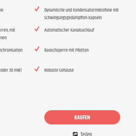
me
Dynamische und Kondensatormikrofone mit
schwingungsgedämpften Kapseln
rren, mit
Automatischer Kanalsuchlauf
onen
nchronisation
Rauschsperre mit Pilotton
0 oder 30 mW)
Robuste Gehäuse
KAUFEN
Teilen