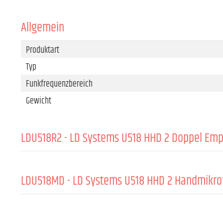
Allgemein
Produktart
Typ
Funkfrequenzbereich
Gewicht
LDU518R2 - LD Systems U518 HHD 2 Doppel Em
Produktart
Typ
LDU518MD - LD Systems U518 HHD 2 Handmikr
Modulationsart
ALLGEMEIN:
Funkfrequenzbereich