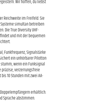
eistern. Wir hoffen, du liebst
r Reichweite im Freifeld. Sie
12 Systeme simultan betreiben
n. Die True Diversity UHF-
z findet und mit der bequemen
chtert.
l, Funkfrequenz, Signalstärke
ichert ein unhörbarer Pilotton
er stumm, wenn ein Funksignal
 präzise, verzerrungsfreie
 bis 10 Stunden mit zwei AA-
r Doppelempfängern erhältlich.
und Sprache abstimmen.