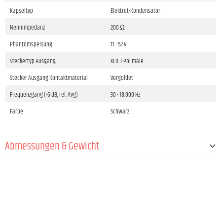
Kapseltyp
Elektret-Kondensator
Nennimpedanz
200 Ω
Phantomspeisung
11 - 52 V
Steckertyp Ausgang
XLR 3-Pol male
Stecker Ausgang Kontaktmaterial
Vergoldet
Frequenzgang (-6 dB, rel. Avg)
30 - 18.000 Hz
Farbe
Schwarz
Abmessungen & Gewicht
Länge
456 mm
Gewicht
150 g