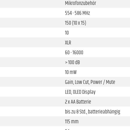
Mikrofonzubehör
554 - 586 MHz
150 (10 x 15)
10
XLR
60 - 16000
> 100 dB
10 mW
Gain, Low Cut, Power / Mute
LED, OLED Display
2 x AA Batterie
bis zu 8 Std., batterieabhängig
115 mm