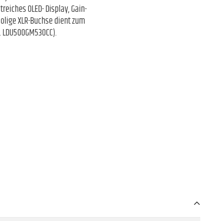
reiches OLED- Display, Gain-
polige XLR-Buchse dient zum
r. LDU500GM530CC).