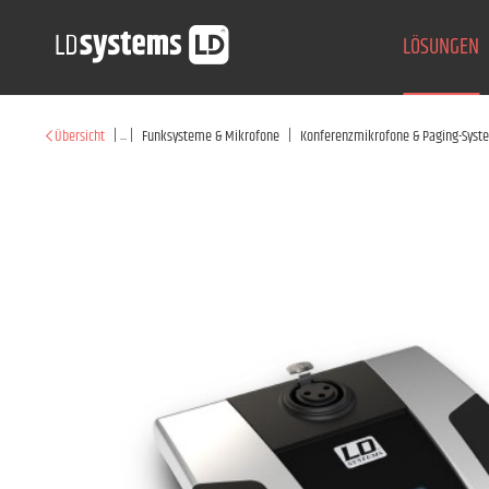
LÖSUNGEN
|
...
|
|
Übersicht
Funksysteme & Mikrofone
Konferenzmikrofone & Paging-Syst