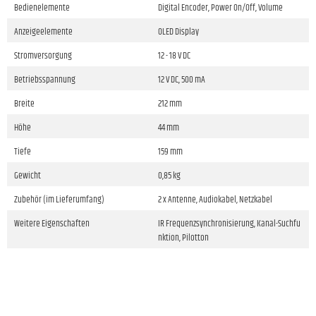
Bedienelemente
Digital Encoder, Power On/Off, Volume
Anzeigeelemente
OLED Display
Stromversorgung
12 - 18 V DC
Betriebsspannung
12 V DC, 500 mA
Breite
212 mm
Höhe
44 mm
Tiefe
159 mm
Gewicht
0,85 kg
Zubehör (im Lieferumfang)
2 x Antenne, Audiokabel, Netzkabel
Weitere Eigenschaften
IR Frequenzsynchronisierung, Kanal-Suchfu
nktion, Pilotton