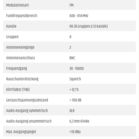
Modulationsart
FM
Funkfrequenzbereich
606 - 614 MHz
Kanäle
96 (8 Gruppen à 12 Kanäle)
Gruppen
8
Antenneneingänge
2
Antennenanschluss
BNC
Frequenzgang
30 - 16000
Rauschunterdrückung
Squelch
Klirrfaktor (THD)
< 0,1 %
Geräuschspannungsabstand
> 100 dB
Audio-Ausgang symmetrisch
XLR
Audio-Ausgang unsymmetrisch
6,3 mm Klinke
Max. Ausgangspegel
+10 dBu