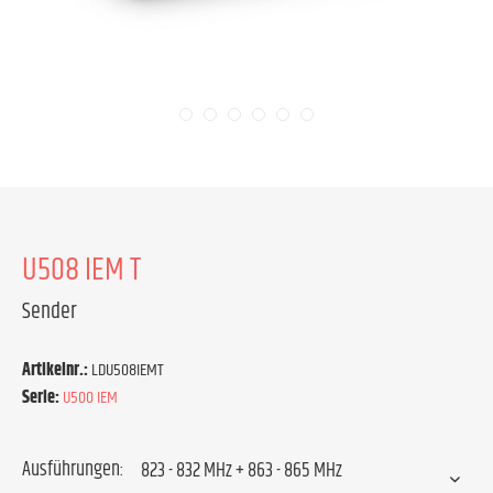
U508 IEM T
Sender
Artikelnr.:
LDU508IEMT
Serie:
U500 IEM
Ausführungen: