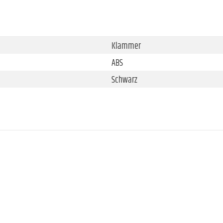
Klammer
ABS
Schwarz
100 mm
65 mm
43 mm
26 g