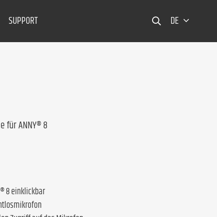
SUPPORT
DE
e für ANNY® 8
® 8 einklickbar
htlosmikrofon