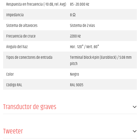
Respuesta en frecuencia (-10 dB, rel. Avg)
85 - 20.000 Hz
Impedancia
8 Ω
Sistema de altavoces
Sistema de 2 vías
Frecuencia de cruce
2200 Hz
Ángulo del haz
Hor.: 120° / Vert.:80°
Tipos de conectores de entrada
Terminal block 4 pin (Euroblock) / 5.08 mm
pitch
Color
Negro
Código RAL
RAL 9005
Transductor de graves
Talla
3 "
Tweeter
Imán
Ferrita