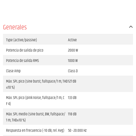
Generales
Type (active/passive)
Active
Potencia de salida de pico
2000 W
Potencia de salida RMS
1000 W
Clase Amp
Class D
Máx. SPL pico (sine burst, fullspace/1 m, THD
127 dB
≤10 %)
Máx. SPL pico (pink noise, fullspace/1 m, C
133 dB
F 4)
Máx. SPL medio (sine burst, BW, fullspace/
118 dB
1 m, THD≤10 %)
Respuesta en frecuencia (-10 dB, rel. Avg)
50 - 20.000 Hz