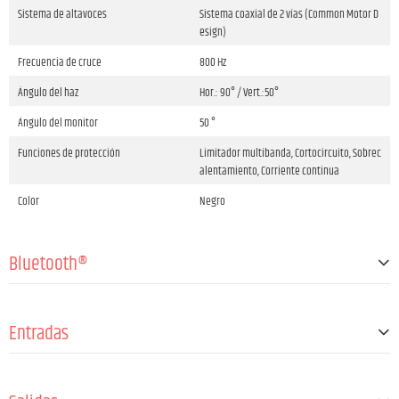
Sistema de altavoces
Sistema coaxial de 2 vías (Common Motor D
esign)
Frecuencia de cruce
800 Hz
Ángulo del haz
Hor.: 90° / Vert.:50°
Ángulo del monitor
50 °
Funciones de protección
Limitador multibanda, Cortocircuito, Sobrec
alentamiento, Corriente continua
Color
Negro
Bluetooth®
Versión Bluetooth®
Bluetooth® 5.1
Entradas
Características
Streaming de audio (A2DP), True Wireless St
ereo, Control de app
Número de entradas de micrófono/línea
2
Códecs de audio compatibles
SBC, AAC