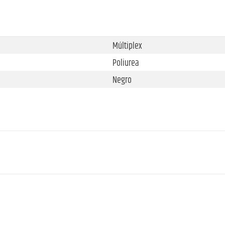
Múltiplex
Poliurea
Negro
Rodillo resistente
Goma
Azul
925 mm
4
535 mm
2
18 mm