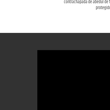
contrachapada de abedul de 1
protegido