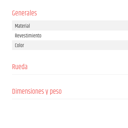
Generales
Material
Revestimiento
Color
Rueda
Tipo de rodillo
Material
Dimensiones y peso
Color
Anchura
Cantidad
Profundidad
Rodillos frenados
Grosor del material