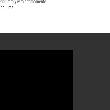
 de 100 mm y está óptimamente
 poliurea.