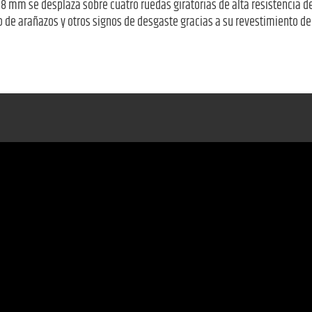
8 mm se desplaza sobre cuatro ruedas giratorias de alta resistencia
 de arañazos y otros signos de desgaste gracias a su revestimiento de