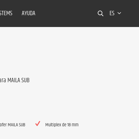
YSTEMS
AYUDA
ES
ara MAILA SUB
ofer MAILA SUB
Multiplex de 18 mm