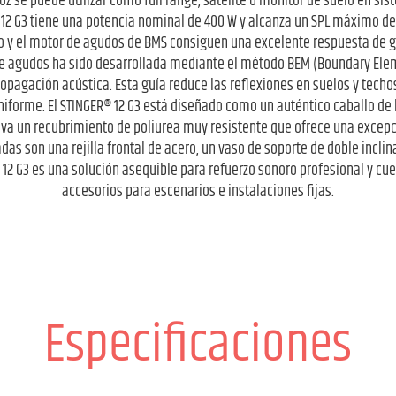
oz se puede utilizar como full range, satélite o monitor de suelo en sis
® 12 G3 tiene una potencia nominal de 400 W y alcanza un SPL máximo de 
 y el motor de agudos de BMS consiguen una excelente respuesta de g
 de agudos ha sido desarrollada mediante el método BEM (Boundary Ele
opagación acústica. Esta guía reduce las reflexiones en suelos y techos
uniforme. El STINGER® 12 G3 está diseñado como un auténtico caballo de b
va un recubrimiento de poliurea muy resistente que ofrece una excepci
das son una rejilla frontal de acero, un vaso de soporte de doble incli
 12 G3 es una solución asequible para refuerzo sonoro profesional y c
accesorios para escenarios e instalaciones fijas.
Especificaciones