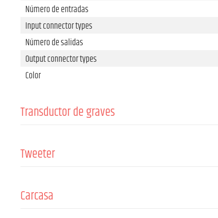
Número de entradas
Input connector types
Número de salidas
Output connector types
Color
Transductor de graves
Talla
Imán
Tweeter
Bobina de voz
Tamaño del conductor
Imán
Carcasa
Bobina de voz