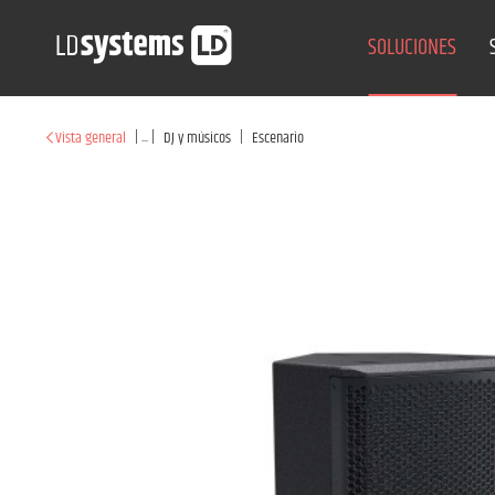
SOLUCIONES
|
...
|
|
Vista general
DJ y músicos
Escenario