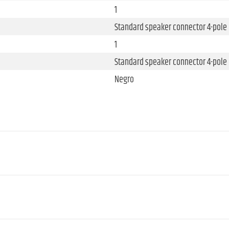
1
Standard speaker connector 4-pol
1
Standard speaker connector 4-pol
Negro
12 "
Ferrita
2,5 "
1 "
Ferrita
1 "