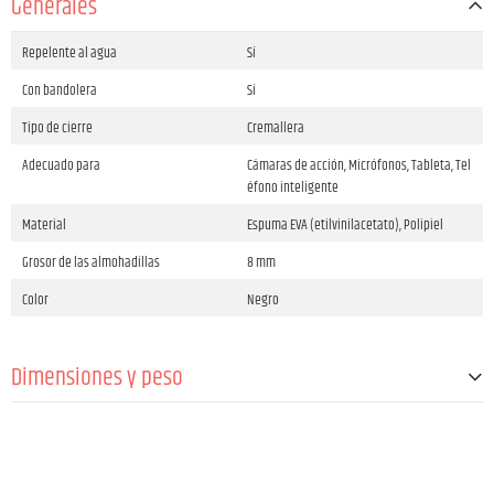
Generales
Repelente al agua
Sí
Con bandolera
Sí
Tipo de cierre
Cremallera
Adecuado para
Cámaras de acción, Micrófonos, Tableta, Tel
éfono inteligente
Material
Espuma EVA (etilvinilacetato), Polipiel
Grosor de las almohadillas
8 mm
Color
Negro
Dimensiones y peso
Anchura
420 mm
Altura
100 mm