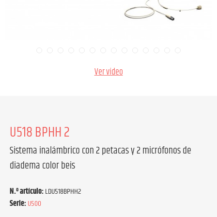
Ver vídeo
U518 BPHH 2
Sistema inalámbrico con 2 petacas y 2 micrófonos de
diadema color beis
N.º artículo:
LDU518BPHH2
Serie:
U500