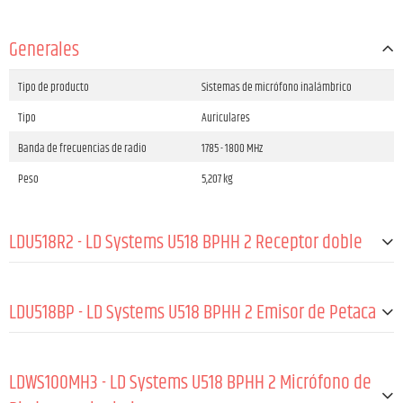
Generales
Tipo de producto
Sistemas de micrófono inalámbrico
Tipo
Auriculares
Banda de frecuencias de radio
1785 - 1800 MHz
Peso
5,207 kg
LDU518R2 - LD Systems U518 BPHH 2 Receptor doble
Tipo de producto
Accesorios para sistemas de micrófono ina
lámbrico
LDU518BP - LD Systems U518 BPHH 2 Emisor de Petaca
Tipo
Receptores
Modulación
FM
GENERALES:
LDWS100MH3 - LD Systems U518 BPHH 2 Micrófono de
Banda de frecuencias de radio
1785 - 1800 MHz
Material
ABS