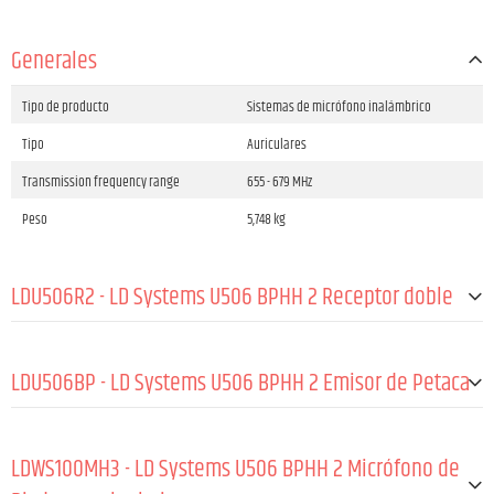
Generales
Tipo de producto
Sistemas de micrófono inalámbrico
Tipo
Auriculares
Transmission frequency range
655 - 679 MHz
Peso
5,748 kg
LDU506R2 - LD Systems U506 BPHH 2 Receptor doble
Tipo de producto
Accesorios para sistemas de micrófono ina
lámbrico
LDU506BP - LD Systems U506 BPHH 2 Emisor de Petaca
Tipo
True Diversity
Modulación
FM
GENERALES:
LDWS100MH3 - LD Systems U506 BPHH 2 Micrófono de
Transmission frequency range
655 - 679 MHz
Material
ABS