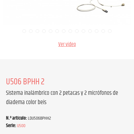
Ver vídeo
U506 BPHH 2
Sistema inalámbrico con 2 petacas y 2 micrófonos de
diadema color beis
N.º artículo:
LDU506BPHH2
Serie:
U500