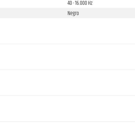
40 - 16.000 Hz
Negro
12
2 mW, 10 mW, 30 mW
BNC hembra
2
BNC hembra
XLR combo socket
12 kΩ
93 dB
0,3 %
12 V DC - 18 V DC (alimentación exte