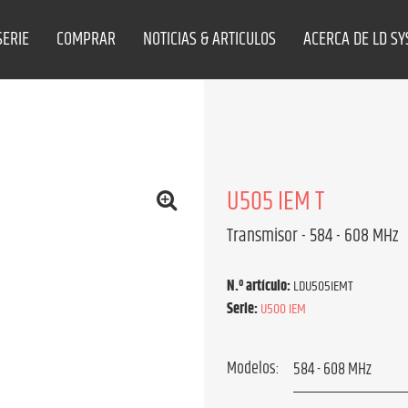
SERIE
COMPRAR
NOTICIAS & ARTICULOS
ACERCA DE LD S
U505 IEM T
Transmisor - 584 - 608 MHz
N.º artículo:
LDU505IEMT
Serie:
U500 IEM
Modelos: