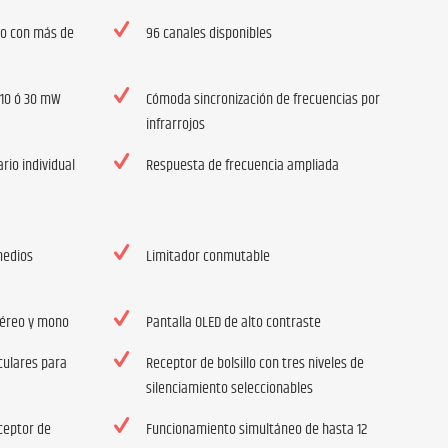
ído con más de
96 canales disponibles
 10 ó 30 mW
Cómoda sincronización de frecuencias por
infrarrojos
rio individual
Respuesta de frecuencia ampliada
medios
Limitador conmutable
téreo y mono
Pantalla OLED de alto contraste
culares para
Receptor de bolsillo con tres niveles de
silenciamiento seleccionables
ceptor de
Funcionamiento simultáneo de hasta 12