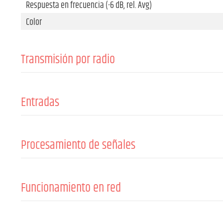
Respuesta en frecuencia (-6 dB, rel. Avg)
Color
Transmisión por radio
Canales
Potencia de transmisión
Entradas
Conector de antena
Número de entradas de línea
Antenas
Tipo de conector de Line-In
Procesamiento de señales
Impedancia de entrada
Mín. Relación señal/ruido (SNR)
Máx. THD+N (1 kHz, +4 dBu, unidad, sin ponderar)
Funcionamiento en red
Operation voltage