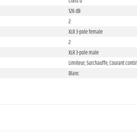
Class D
126 dB
2
XLR 3-pole female
2
XLR 3-pole male
Limiteur, Surchauffe, Courant conti
Blanc
Bluetooth® 4.0
Streaming audio (A2DP), True Wirel
SBC, AAC, aptX™
2