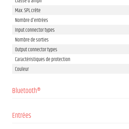
Classe d'ampli
Max. SPL crête
Nombre d'entrées
Input connector types
Nombre de sorties
Output connector types
Caractéristiques de protection
Couleur
Bluetooth®
Version Bluetooth®
Caractéristiques
Entrées
Codecs audio pris en charge
Nombre d'entrées de ligne