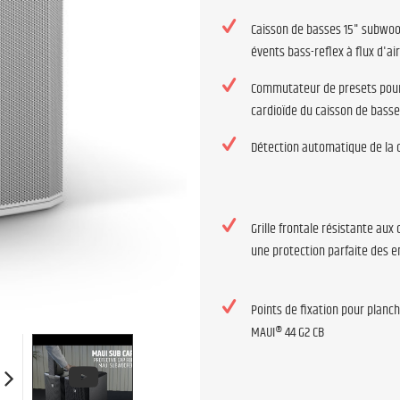
Caisson de basses 15" subwoo
évents bass-reflex à flux d'ai
Commutateur de presets pour
cardioïde du caisson de bass
Détection automatique de la 
Grille frontale résistante aux
une protection parfaite des e
Points de fixation pour planch
MAUI® 44 G2 CB