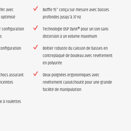
fer avec
Baffle 15" conçu sur mesure avec basses
r optimisé
profondes jusqu'à 37 Hz
 configuration
Technologie DSP DynX® pour un son sans
es
distorsion à un volume maximum
configuration
Boîtier robuste du caisson de basses en
contreplaqué de bouleau avec revêtement
en polyurée
 chocs assurant
Deux poignées ergonomiques avec
nceintes
revêtement caoutchouté pour une grande
facilité de manipulation
e à roulettes