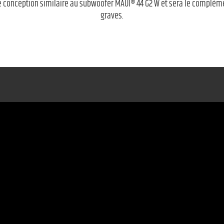
e conception similaire au subwoofer MAUI® 44 G2 W et sera le compléme
graves.