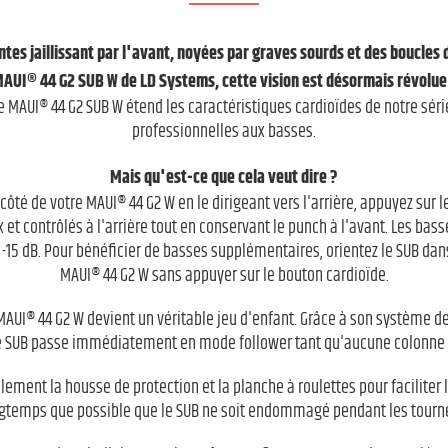
tes jaillissant par l'avant, noyées par graves sourds et des boucles de
AUI® 44 G2 SUB W de LD Systems, cette vision est désormais révolue
 MAUI® 44 G2 SUB W étend les caractéristiques cardioïdes de notre sér
professionnelles aux basses.
Mais qu'est-ce que cela veut dire ?
 à côté de votre MAUI® 44 G2 W en le dirigeant vers l'arrière, appuyez sur 
et contrôlés à l'arrière tout en conservant le punch à l'avant. Les bass
-15 dB. Pour bénéficier de basses supplémentaires, orientez le SUB dan
MAUI® 44 G2 W sans appuyer sur le bouton cardioïde.
e MAUI® 44 G2 W devient un véritable jeu d'enfant. Grâce à son système 
le SUB passe immédiatement en mode follower tant qu'aucune colonne 
nt la housse de protection et la planche à roulettes pour faciliter le
gtemps que possible que le SUB ne soit endommagé pendant les tourn