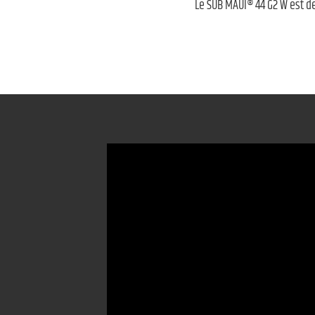
Le SUB MAUI® 44 G2 W est d