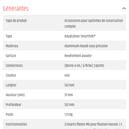
Généralités
Type de produit
Accessoires pour systèmes de sonorisation
complet
Type
Adaptateur Smartlink®
Matériau
Aluminium moulé sous pression
Surface
Revêtement poudre
Connecteurs
(Borne à vis / à fiche) 2 points
Couleur
noir
Largeur
122 mm
Hauteur (mm)
57 mm
Profondeur
122 mm
Poids
1,15 kg
Fonctionnalités
2 inserts filetés M6 pour fixation murale / s