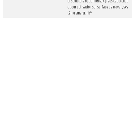
ur structure optionnelle, 4 pieds caoutchou
c pour utilisation sur surface de travail, Sys
tème SmartLink®