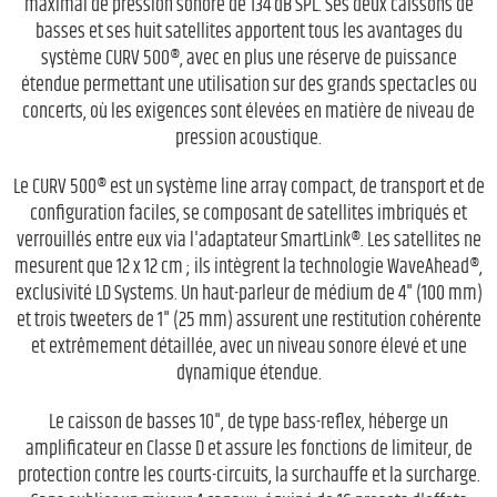
maximal de pression sonore de 134 dB SPL. Ses deux caissons de
basses et ses huit satellites apportent tous les avantages du
système CURV 500®, avec en plus une réserve de puissance
étendue permettant une utilisation sur des grands spectacles ou
concerts, où les exigences sont élevées en matière de niveau de
pression acoustique.
Le CURV 500® est un système line array compact, de transport et de
configuration faciles, se composant de satellites imbriqués et
verrouillés entre eux via l'adaptateur SmartLink®. Les satellites ne
mesurent que 12 x 12 cm ; ils intègrent la technologie WaveAhead®,
exclusivité LD Systems. Un haut-parleur de médium de 4" (100 mm)
et trois tweeters de 1" (25 mm) assurent une restitution cohérente
et extrêmement détaillée, avec un niveau sonore élevé et une
dynamique étendue.
Le caisson de basses 10", de type bass-reflex, héberge un
amplificateur en Classe D et assure les fonctions de limiteur, de
protection contre les courts-circuits, la surchauffe et la surcharge.