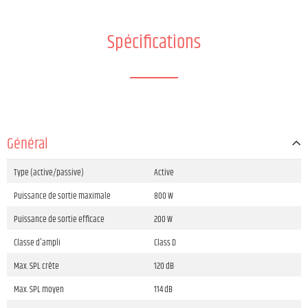
Spécifications
Général
Type (active/passive)
Active
Puissance de sortie maximale
800 W
Puissance de sortie efficace
200 W
Classe d'ampli
Class D
Max. SPL crête
120 dB
Max. SPL moyen
114 dB