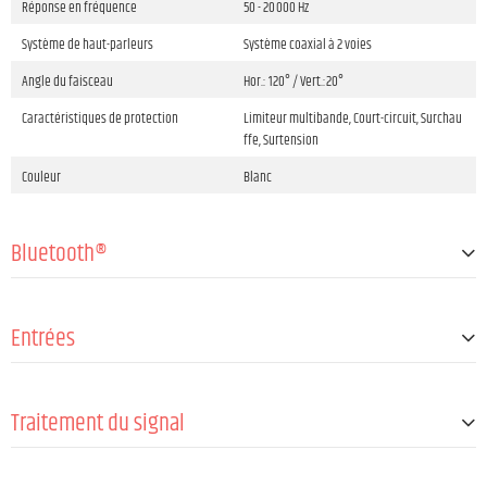
Réponse en fréquence
50 - 20 000 Hz
Système de haut-parleurs
Système coaxial à 2 voies
Angle du faisceau
Hor.: 120° / Vert.:20°
Caractéristiques de protection
Limiteur multibande, Court-circuit, Surchau
ffe, Surtension
Couleur
Blanc
Bluetooth®
Version Bluetooth®
Bluetooth® 4.2
Entrées
Caractéristiques
Streaming audio (A2DP)
Portée du Bluetooth®
≤10 m (Classe 2)
Nombre d'entrées microphones
1
Codecs audio pris en charge
SBC
Traitement du signal
Mic-in connector type
XLR combo socket
Nombre d'entrées d'instruments
1
Table de mixage
Oui