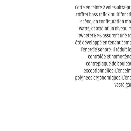
Cette enceinte 2 voies ultra-p
coffret bass reflex multifonct
scène, en configuration mob
watts, et atteint un niveau
tweeter BMS assurent une res
été développé en tenant comp
l’énergie sonore. Il réduit 
contrôlée et homogène. 
contreplaqué de bouleau 
exceptionnelles. L’enceint
poignées ergonomiques. L’encei
vaste ga