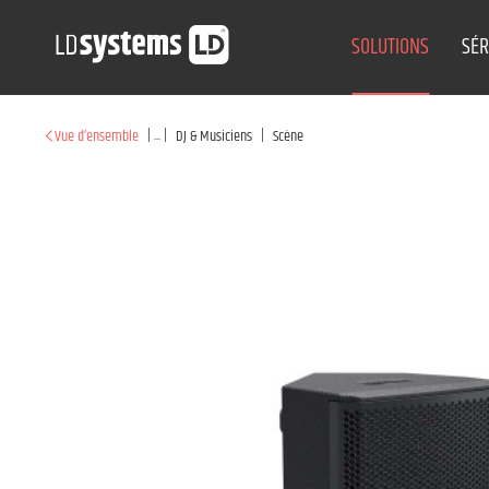
SOLUTIONS
SÉR
|
...
|
|
Vue d’ensemble
DJ & Musiciens
Scène