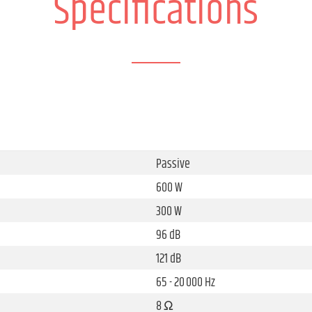
Spécifications
Passive
600 W
300 W
96 dB
121 dB
65 - 20 000 Hz
8 Ω