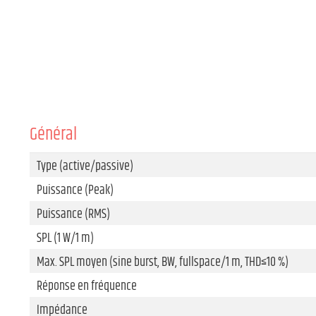
Général
Type (active/passive)
Puissance (Peak)
Puissance (RMS)
SPL (1 W/1 m)
Max. SPL moyen (sine burst, BW, fullspace/1 m, THD≤10 %)
Réponse en fréquence
Impédance