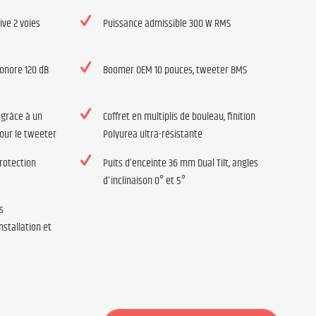
ive 2 voies
Puissance admissible 300 W RMS
onore 120 dB
Boomer OEM 10 pouces, tweeter BMS
 grâce à un
Coffret en multiplis de bouleau, finition
our le tweeter
Polyurea ultra-résistante
protection
Puits d’enceinte 36 mm Dual Tilt, angles
d'inclinaison 0° et 5°
s
nstallation et