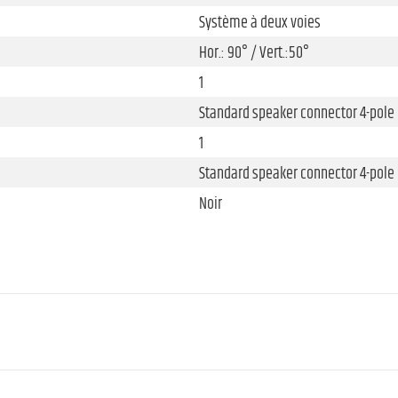
Système à deux voies
Hor.: 90° / Vert.:50°
1
Standard speaker connector 4-pol
1
Standard speaker connector 4-pol
Noir
10 "
Ferrite
2 "
1 "