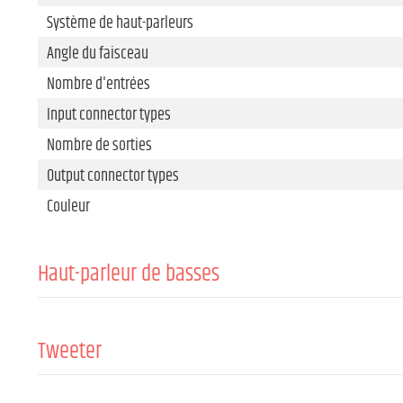
Système de haut-parleurs
Angle du faisceau
Nombre d'entrées
Input connector types
Nombre de sorties
Output connector types
Couleur
Haut-parleur de basses
Taille
Aimant
Tweeter
Bobine mobile
Taille du conducteur