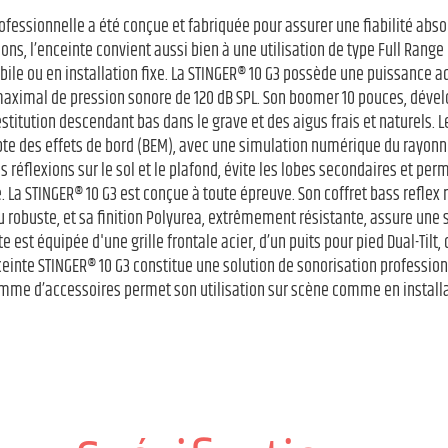
rofessionnelle a été conçue et fabriquée pour assurer une fiabilité abs
ions, l’enceinte convient aussi bien à une utilisation de type Full Range 
ile ou en installation fixe. La STINGER® 10 G3 possède une puissance 
 maximal de pression sonore de 120 dB SPL. Son boomer 10 pouces, déve
titution descendant bas dans le grave et des aigus frais et naturels. 
te des effets de bord (BEM), avec une simulation numérique du rayonn
les réflexions sur le sol et le plafond, évite les lobes secondaires et pe
La STINGER® 10 G3 est conçue à toute épreuve. Son coffret bass reflex 
robuste, et sa finition Polyurea, extrêmement résistante, assure une s
e est équipée d'une grille frontale acier, d’un puits pour pied Dual-Tilt,
nte STINGER® 10 G3 constitue une solution de sonorisation professionne
mme d’accessoires permet son utilisation sur scène comme en installat