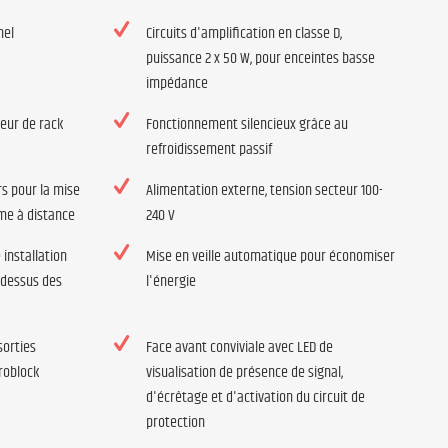
nel
Circuits d'amplification en classe D,
puissance 2 x 50 W, pour enceintes basse
impédance
eur de rack
Fonctionnement silencieux grâce au
refroidissement passif
rs pour la mise
Alimentation externe, tension secteur 100-
ume à distance
240 V
installation
Mise en veille automatique pour économiser
-dessus des
l'énergie
sorties
Face avant conviviale avec LED de
roblock
visualisation de présence de signal,
d'écrêtage et d'activation du circuit de
protection