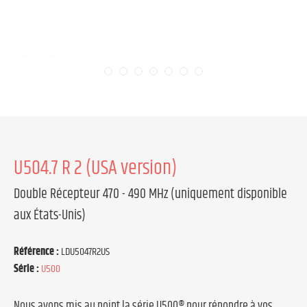
U504.7 R 2 (USA version)
Double Récepteur 470 - 490 MHz (uniquement disponible
aux États-Unis)
Référence :
LDU5047R2US
Série :
U500
Nous avons mis au point la série U500® pour répondre à vos