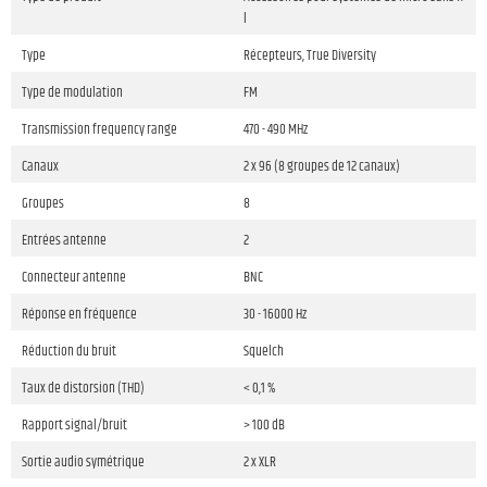
l
Type
Récepteurs, True Diversity
Type de modulation
FM
Transmission frequency range
470 - 490 MHz
Canaux
2 x 96 (8 groupes de 12 canaux)
Groupes
8
Entrées antenne
2
Connecteur antenne
BNC
Réponse en fréquence
30 - 16000 Hz
Réduction du bruit
Squelch
Taux de distorsion (THD)
< 0,1 %
Rapport signal/bruit
> 100 dB
Sortie audio symétrique
2 x XLR