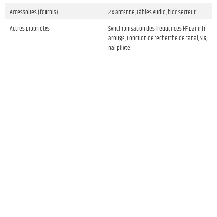
Accessoires (fournis)
2 x antenne, Câbles Audio, bloc secteur
Autres propriétés
Synchronisation des fréquences HF par infr
arouge, Fonction de recherche de canal, Sig
nal pilote