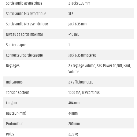
Sortie audio asymétrique
2 jacks 6,35 mm
Sortie audio Mix symétrique
XLR
Sortie audio Mix asymétrique
Jack 6,35 mm
Niveau de sortie maximal
+10 dBu
Sortie casque
1
Connecteur sortie casque
Jack 6,35 mm stéréo
Réglages
2 x réglage volume, Bas, Power On/Off, Haut,
Volume
Indicateurs
2 x afficheur OLED
Tension secteur
1000 mA, 12 V continus
Largeur
484 mm
Hauteur (mm)
44 mm
Profondeur
200 mm
Poids
2,05 kg