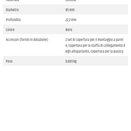
Materiale
Gomma
Diametro
85 mm
Profondità
22,2 mm
Colore
Nero
Accessori (forniti in dotazione)
2 set di copertura per il montaggio a paret
e, Copertura per la staffa di collegamento d
egli altoparlantic, Copertura per la piastra
Peso
0,065 kg