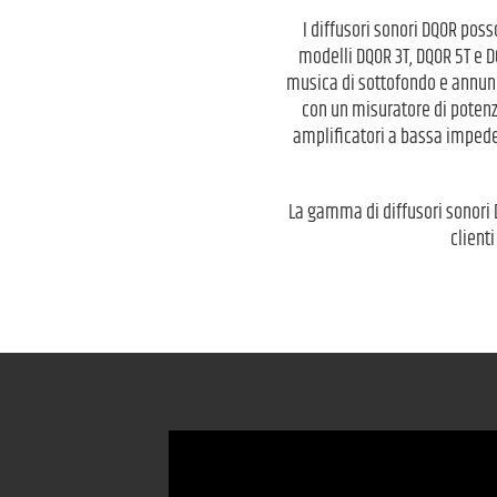
I diffusori sonori DQOR poss
modelli DQOR 3T, DQOR 5T e D
musica di sottofondo e annunci
con un misuratore di potenz
amplificatori a bassa impede
La gamma di diffusori sonori 
clienti