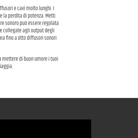
fusori e cavi molto lunghi. I
 la perdita di potenza. Metti
sore sonoro può essere regolata
 collegate agli output degli
 fino a otto diffusori sonori
a mettere di buon umore i tuoi
piaggia.