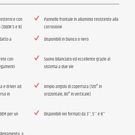
 esterni e con
Pannello frontale in alluminio resistente alla
5 (DQOR 5 e 8)
corrosione
datto a
Disponibili in bianco o nero
rete con
Suono bilanciato ed eccellente grazie al
legamenti
sistema a due vie
a e driver ad
Ampio angolo di copertura (120° in
rso in
orizzontale, 80° in verticale)
 BEM per un
Disponibili nei formati da 3'', 5'' e 8''
collegamento: a