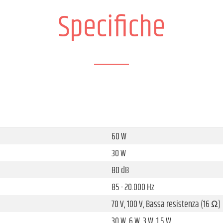
Specifiche
60 W
30 W
80 dB
85 - 20.000 Hz
70 V, 100 V, Bassa resistenza (16 Ω)
30 W, 6 W, 3 W, 1,5 W