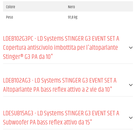
Colore
Nero
Peso
91,8 kg
LDEB102G3PC - LD Systems STINGER G3 EVENT SET A
Copertura antiscivolo imbottita per l'altoparlante
Stinger® G3 PA da 10"
Tipo di prodotto
Accessori per altoparlanti PA
LDEB102AG3 - LD Systems STINGER G3 EVENT SET A
Tipo
Involucri
Altoparlante PA bass reflex attivo a 2 vie da 10"
Materiale
Nylon 1680D
Colore
Nero
GENERALE:
Spessore dell’imbottitura
8 mm
LDESUB15AG3 - LD Systems STINGER G3 EVENT SET A
Type (active/passive)
Active
Subwoofer PA bass reflex attivo da 15"
Altezza
530 mm
Potenza di picco in uscita
600 W
Larghezza
350 mm