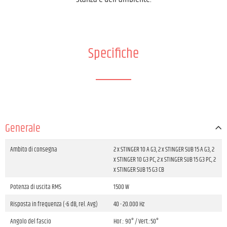
Specifiche
Generale
Ambito di consegna
2 x STINGER 10 A G3, 2 x STINGER SUB 15 A G3, 2
x STINGER 10 G3 PC, 2 x STINGER SUB 15 G3 PC, 2
x STINGER SUB 15 G3 CB
Potenza di uscita RMS
1500 W
Risposta in frequenza (-6 dB, rel. Avg)
40 - 20.000 Hz
Angolo del fascio
Hor.: 90° / Vert.:50°