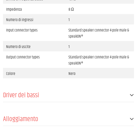
Impedenza
8 Ω
Numero di ingressi
1
Input connector types
Standard speaker connector 4-pole male &
speakON®
Numero di uscite
1
Output connector types
Standard speaker connector 4-pole male &
speakON®
Colore
Nero
Driver dei bassi
Dimensione
15 "
Alloggiamento
Diametro esterno
381 mm
Magnete
Ferrite
Design
Riflesso dei bassi