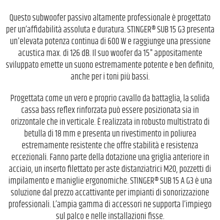
Questo subwoofer passivo altamente professionale è progettato
per un’affidabilità assoluta e duratura. STINGER® SUB 15 G3 presenta
un'elevata potenza continua di 600 W e raggiunge una pressione
acustica max. di 126 dB. Il suo woofer da 15" appositamente
sviluppato emette un suono estremamente potente e ben definito,
anche per i toni più bassi.
Progettata come un vero e proprio cavallo da battaglia, la solida
cassa bass reflex rinforzata può essere posizionata sia in
orizzontale che in verticale. È realizzata in robusto multistrato di
betulla di 18 mm e presenta un rivestimento in poliurea
estremamente resistente che offre stabilità e resistenza
eccezionali. Fanno parte della dotazione una griglia anteriore in
acciaio, un inserto filettato per aste distanziatrici M20, pozzetti di
impilamento e maniglie ergonomiche. STINGER® SUB 15 A G3 è una
soluzione dal prezzo accattivante per impianti di sonorizzazione
professionali. L’ampia gamma di accessori ne supporta l’impiego
sul palco e nelle installazioni fisse.