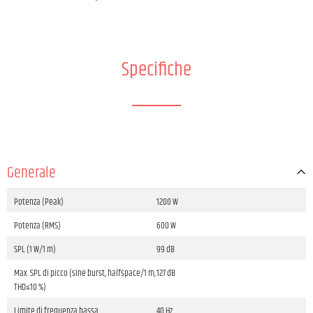
Specifiche
Generale
Potenza (Peak)
1200 W
Potenza (RMS)
600 W
SPL (1 W/1 m)
99 dB
Max. SPL di picco (sine burst, halfspace/1 m,
127 dB
THD≤10 %)
Limite di frequenza bassa
40 Hz