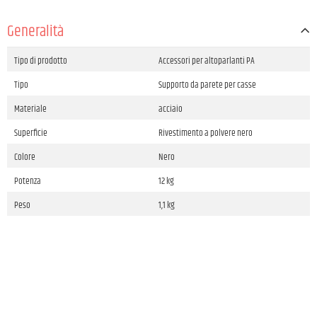
Generalità
Tipo di prodotto
Accessori per altoparlanti PA
Tipo
Supporto da parete per casse
Materiale
acciaio
Superficie
Rivestimento a polvere nero
Colore
Nero
Potenza
12 kg
Peso
1,1 kg