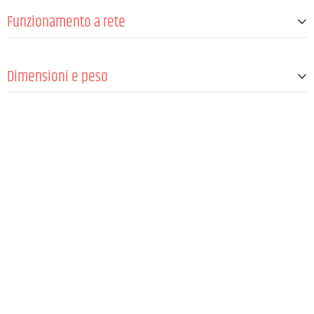
ato)
Funzionamento a rete
Operation voltage
12 V DC - 18 V DC (alimentazione esterna)
Dimensioni e peso
Larghezza
211 mm
Altezza
43 mm
Profondità
120 mm
Larghezza del rack
9,5"
Peso
700 g