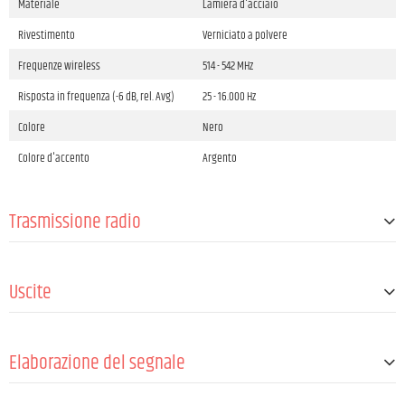
Materiale
Lamiera d'acciaio
Rivestimento
Verniciato a polvere
Frequenze wireless
514 - 542 MHz
Risposta in frequenza (-6 dB, rel. Avg)
25 - 16.000 Hz
Colore
Nero
Colore d'accento
Argento
Trasmissione radio
Sensibilità
10 dBµV
Uscite
Numero di gruppi di canali
1
Canali
12
Tipo di segnale di uscita
Equilibrato
Antenne
2 (fissa)
Elaborazione del segnale
Numero di uscite di linea
2
Line outputs connector type
6.3 mm Jack TRS female
Max. THD+N (1 kHz, +4 dBu, unity, non ponder
0,3 %