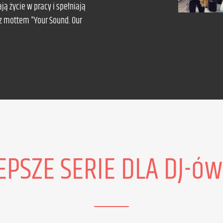
ją życie w pracy i spełniają
 z mottem "Your Sound. Our
EPSZE SERIE DLA DJ-ó