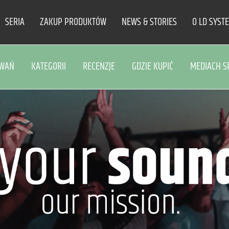
SERIA
ZAKUP PRODUKTÓW
NEWS & STORIES
O LD SYST
OWAŃ
KATEGORII
RECENZJE
GDZIE KUPIĆ
MEDIACH S