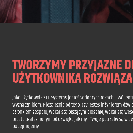
TWORZYMY PRZYJAZNE D
UŻYTKOWNIKA ROZWIĄZA
Jako użytkownik z LD Systems jesteś w dobrych rękach . Twój en
wyznacznikiem. Niezależnie od tego, czy jesteś inżynierem dźw
członkiem zespołu, wokalistą-piszącym piosenki, wokalistą wes
prostu uzależnionym od dźwięku jak my - Twoje potrzeby są w ce
podejmujemy.