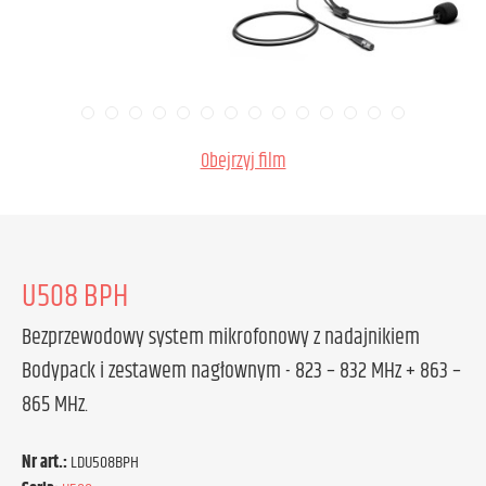
Obejrzyj film
U508 BPH
Bezprzewodowy system mikrofonowy z nadajnikiem
Bodypack i zestawem nagłownym - 823 – 832 MHz + 863 –
865 MHz.
Nr art.:
LDU508BPH