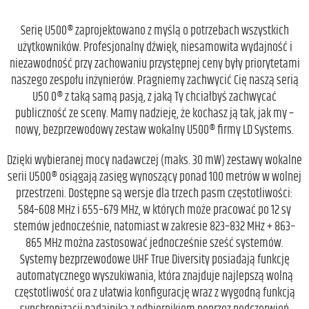
Serię U500® zaprojektowano z myślą o potrzebach wszystkich
użytkowników. Profesjonalny dźwięk, niesamowita wydajność i
niezawodność przy zachowaniu przystępnej ceny były priorytetami
naszego zespołu inżynierów. Pragniemy zachwycić Cię naszą serią
U50 0® z taką samą pasją, z jaką Ty chciałbyś zachwycać
publiczność ze sceny. Mamy nadzieję, że kochasz ją tak, jak my –
nowy, bezprzewodowy zestaw wokalny U500® firmy LD Systems.
Dzięki wybieranej mocy nadawczej (maks. 30 mW) zestawy wokalne
serii U500® osiągają zasięg wynoszący ponad 100 metrów w wolnej
przestrzeni. Dostępne są wersje dla trzech pasm częstotliwości:
584–608 MHz i 655–679 MHz, w których może pracować po 12 sy
stemów jednocześnie, natomiast w zakresie 823–832 MHz + 863–
865 MHz można zastosować jednocześnie sześć systemów.
Systemy bezprzewodowe UHF True Diversity posiadają funkcję
automatycznego wyszukiwania, która znajduje najlepszą wolną
częstotliwość ora z ułatwia konfigurację wraz z wygodną funkcją