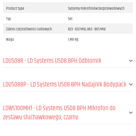
Product type
Systemy mikrofonów bezprzewodowych
Typ
Set
Zakres częstotliwości radiowych
823 - 832 MHz, 863 - 865 MHz
Waga
1,491 kg
LDU508R - LD Systems U508 BPH Odbiornik
OGÓLNE:
LDU508BP - LD Systems U508 BPH Nadajnik Bodypack
Częstotliwości radiowe
823 - 832 MHz / 863 - 865 MHz
OGÓLNE:
Pasmo przenoszenia (-3 dB, rel. Avg)
30 - 16 000 Hz
LDWS100MH1 - LD Systems U508 BPH Mikrofon do
Materiał
ABS
TRANSMISJA RADIOWA:
zestawu słuchawkowego, czarny
Częstotliwości radiowe
823 - 832 MHz / 863 - 865 MHz
Numer grupy kanałów
8
OGÓLNE:
Pasmo przenoszenia (±0,5 dB, rel. Avg)
30 - 16 000 Hz