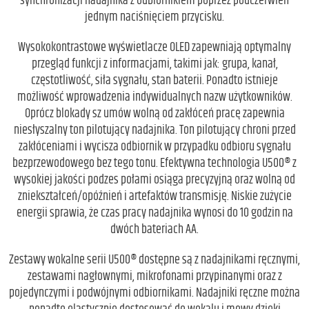
synchronizacji nadajnika z odbiornikiem poprzez podczerwień
jednym naciśnięciem przycisku.
Wysokokontrastowe wyświetlacze OLED zapewniają optymalny
przegląd funkcji z informacjami, takimi jak: grupa, kanał,
częstotliwość, siła sygnału, stan baterii. Ponadto istnieje
możliwość wprowadzenia indywidualnych nazw użytkowników.
Oprócz blokady sz umów wolną od zakłóceń pracę zapewnia
niesłyszalny ton pilotujący nadajnika. Ton pilotujący chroni przed
zakłóceniami i wycisza odbiornik w przypadku odbioru sygnału
bezprzewodowego bez tego tonu. Efektywna technologia U500® z
wysokiej jakości podzes połami osiąga precyzyjną oraz wolną od
zniekształceń/opóźnień i artefaktów transmisję. Niskie zużycie
energii sprawia, że czas pracy nadajnika wynosi do 10 godzin na
dwóch bateriach AA.
Zestawy wokalne serii U500® dostępne są z nadajnikami ręcznymi,
zestawami nagłownymi, mikrofonami przypinanymi oraz z
pojedynczymi i podwójnymi odbiornikami. Nadajniki ręczne można