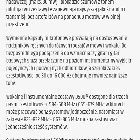
nadawczej (maks. 30 mW) i blokadzie szumów z tonem
pilotującym zestawy te zapewniają najwyższą jakość audio i
transmisji bez artefaktów na ponad 100 metrów w w olnej
przestrzeni.
Wymienne kapsuły mikrofonowe pozwalają na dostosowanie
nadajników ręcznych do różnych rodzajów mowy i wokalu. Do
bezpośredniego podłączenia do wzmacniaczy gitar i gitar
basowych służą przełączane na poziom instrumentalny wyjścia
pojedynczych i podwój nych odbiorników, a szeroki zakres
częstotliwości od 30 do 16 000 Hz obejmuje również najniższe
tony.
Wokalne i instrumentalne zestawy U500® dostępne dla trzech
pasm częstotliwości: 584–608 MHz i 655–679 MHz, w których
może pracować po 12 systemów jednocześnie, natomiast w
zakresie 823–832 MHz + 863–865 MHz można zastosować
jednocześnie sześć systemó w.