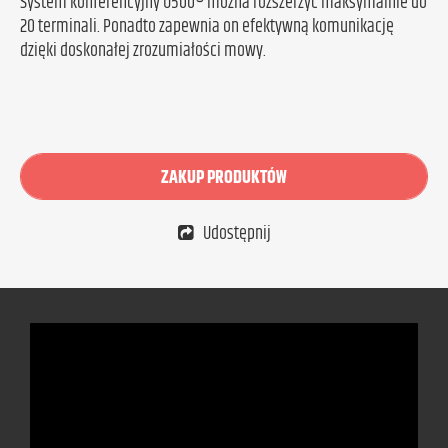
System konferencyjny U500® można rozszerzyć maksymalnie do
20 terminali. Ponadto zapewnia on efektywną komunikację
dzięki doskonałej zrozumiałości mowy.
ZAKUP PRODUKTÓW
Udostępnij