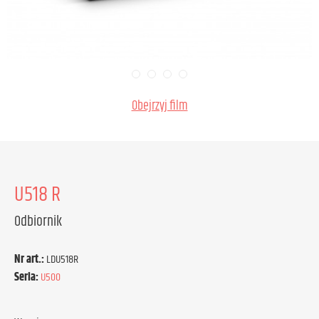
Obejrzyj film
U518 R
Odbiornik
Nr art.:
LDU518R
Seria:
U500