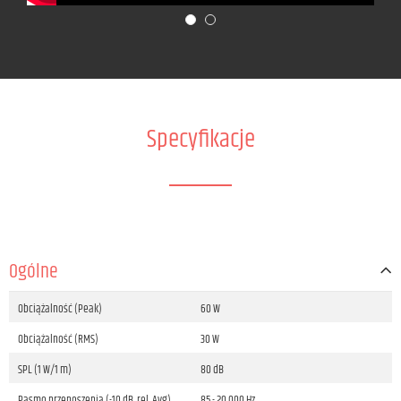
Specyfikacje
Ogólne
Obciążalność (Peak)
60 W
Obciążalność (RMS)
30 W
SPL (1 W/1 m)
80 dB
Pasmo przenoszenia (-10 dB, rel. Avg)
85 - 20 000 Hz