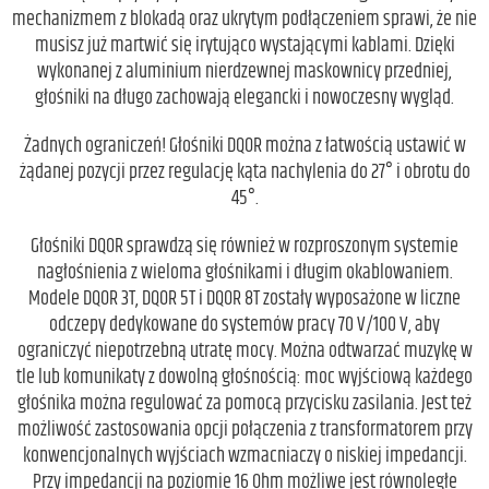
mechanizmem z blokadą oraz ukrytym podłączeniem sprawi, że nie
musisz już martwić się irytująco wystającymi kablami. Dzięki
wykonanej z aluminium nierdzewnej maskownicy przedniej,
głośniki na długo zachowają elegancki i nowoczesny wygląd.
Żadnych ograniczeń! Głośniki DQOR można z łatwością ustawić w
żądanej pozycji przez regulację kąta nachylenia do 27° i obrotu do
45°.
Głośniki DQOR sprawdzą się również w rozproszonym systemie
nagłośnienia z wieloma głośnikami i długim okablowaniem.
Modele DQOR 3T, DQOR 5T i DQOR 8T zostały wyposażone w liczne
odczepy dedykowane do systemów pracy 70 V/100 V, aby
ograniczyć niepotrzebną utratę mocy. Można odtwarzać muzykę w
tle lub komunikaty z dowolną głośnością: moc wyjściową każdego
głośnika można regulować za pomocą przycisku zasilania. Jest też
możliwość zastosowania opcji połączenia z transformatorem przy
konwencjonalnych wyjściach wzmacniaczy o niskiej impedancji.
Przy impedancji na poziomie 16 Ohm możliwe jest równoległe