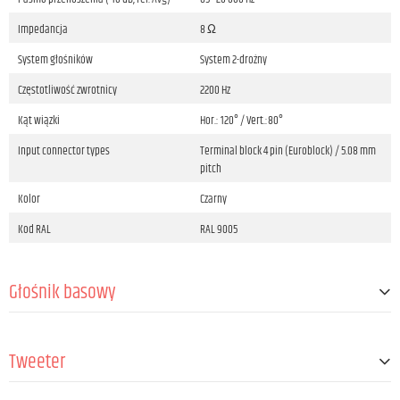
Impedancja
8 Ω
System głośników
System 2-drożny
Częstotliwość zwrotnicy
2200 Hz
Kąt wiązki
Hor.: 120° / Vert.:80°
Input connector types
Terminal block 4 pin (Euroblock) / 5.08 mm
pitch
Kolor
Czarny
Kod RAL
RAL 9005
Głośnik basowy
Rozmiar
3 "
Tweeter
Magnes
Ferryt
Cewka drgająca
1 "
Rozmiar sterownika
1 "