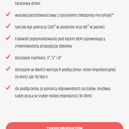
tytanowy driver
wysokoczęstotliwościowy z systemem chłodzenia FerroFluid™
Szeroki kąt pokrycia (120° w poziomie oraz 80° w pionie)
Falowód zoptymalizowany pod kątem BEM zapewniający
zrównoważoną propagację dźwięku
Dostępne rozmiary: 3″, 5″ i 8″
Dostępne w dwóch wersjach podłączenia: nisko-impedancyjnej
(8 Ohm) lub 70/100 V
do podłączenia za pomocą odpowiednich zacisków, możliwa
także praca w trybie niskiej impedancji (16 Ohm)