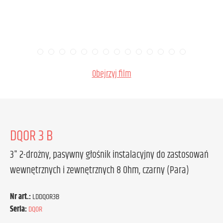
Obejrzyj film
DQOR 3 B
3" 2-drożny, pasywny głośnik instalacyjny do zastosowań
wewnętrznych i zewnętrznych 8 Ohm, czarny (Para)
Nr art.:
LDDQOR3B
Seria:
DQOR