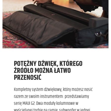
POTĘŻNY DŹWIĘK, KTÓREGO
ŹRÓDŁO MOŻNA ŁATWO
PRZENOSIĆ
Kompletny system dźwiękowy, który możesz nosić
razem ze swoim instrumentem: przedstawiamy
serię MAUI G2. Dwa moduły kolumnowe w
wyściełanej torbie na ramię, subwoofer w jednej