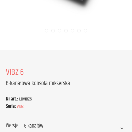
VIBZ 6
6-kanałowa konsola mikserska
Nr art.:
LDVIBZ6
Seria:
VIBZ
Wersje: