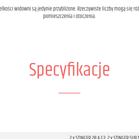
kości widowni są jedynie przybliżone. Rzeczywiste liczby mogą się róż
pomieszczenia i otoczenia.
Specyfikacje
2 x STINGER 28 A G3, 2 x STINGER SUB 