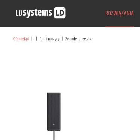
ROZWIĄZANIA
|
...
|
|
Przegląd
DJ-e i muzycy
Zespoły muzyczne