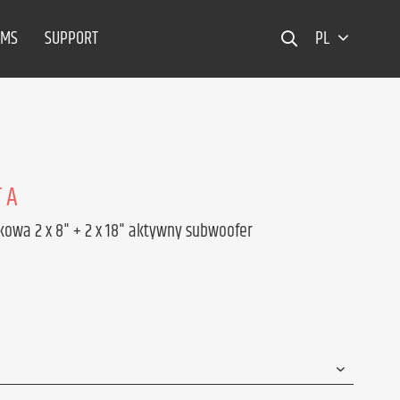
EMS
SUPPORT
PL
 A
kowa 2 x 8" + 2 x 18" aktywny subwoofer