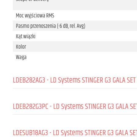
Moc wyjściowa RMS
Pasmo przenoszenia (-6 dB, rel. Avg)
Kąt wiązki
Kolor
Waga
LDEB282AG3 - LD Systems STINGER G3 GALA SET 
OGÓLNE:
LDEB282G3PC - LD Systems STINGER G3 GALA SET
Type (active/passive)
Szczytowa moc wyjściowa
OGÓLNE:
LDESUB18AG3 - LD Systems STINGER G3 GALA SET
Moc wyjściowa RMS