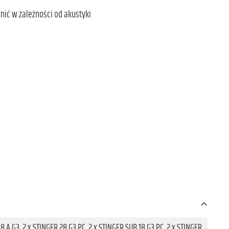
nić w zależności od akustyki
18 A G3, 2 x STINGER 28 G3 PC, 2 x STINGER SUB 18 G3 PC, 2 x STINGER