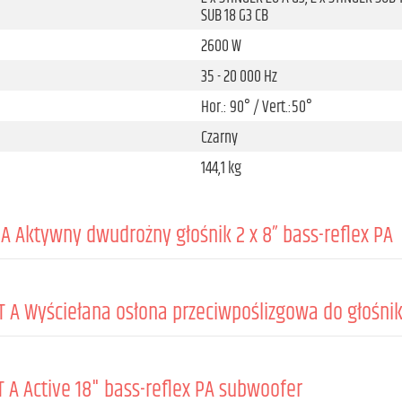
SUB 18 G3 CB
2600 W
35 - 20 000 Hz
Hor.: 90° / Vert.:50°
Czarny
144,1 kg
A Aktywny dwudrożny głośnik 2 x 8” bass-reflex PA
 A Wyściełana osłona przeciwpoślizgowa do głośnika
Active
1000 W
 A Active 18" bass-reflex PA subwoofer
500 W