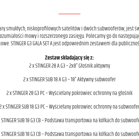
pary smukłych, niskoprofilowych satelitów i dwóch subwooferów, jest św
zumiałości mowy i rozszerzonego zasięgu. Polecamy go do następują
mowe. STINGER G3 GALA SET A jest odpowiednim zestawem dla publicznoś
Zestaw składający się z:
2 x STINGER 28 A G3 – 2x8” Głośnik aktywny
2 x STINGER SUB 18 A G3 – 18” Aktywny subwoofer
2 x STINGER 28 G3 PC – Wyściełany pokrowiec ochronny na głośnik
2 x STINGER SUB 18 G3 PC – Wyściełany pokrowiec ochronny na subwoofe
x STINGER SUB 18 G3 CB – Podstawa transportowa na kółkach do subwoof
x STINGER SUB 18 G3 CB – Podstawa transportowa na kółkach do subwoof