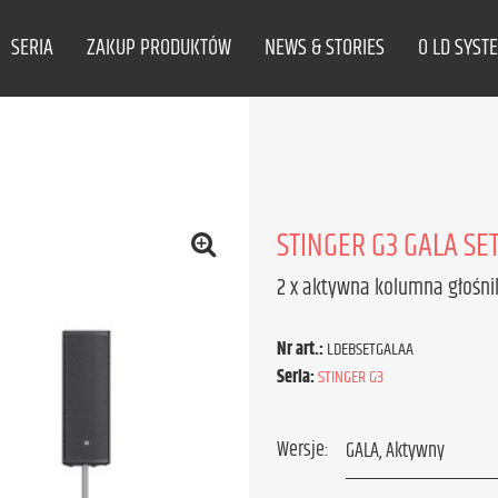
SERIA
ZAKUP PRODUKTÓW
NEWS & STORIES
O LD SYST
STINGER G3 GALA SET
2 x aktywna kolumna głośni
Nr art.:
LDEBSETGALAA
Seria:
STINGER G3
Wersje: