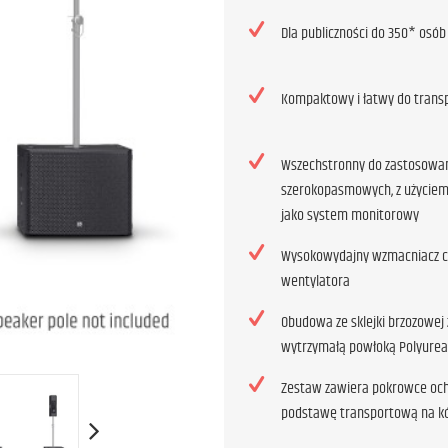
Dla publiczności do 350* osób
Kompaktowy i łatwy do trans
Wszechstronny do zastosowa
szerokopasmowych, z użyciem 
jako system monitorowy
Wysokowydajny wzmacniacz c
wentylatora
Obudowa ze sklejki brzozowej 
wytrzymałą powłoką Polyurea
Zestaw zawiera pokrowce och
podstawę transportową na k