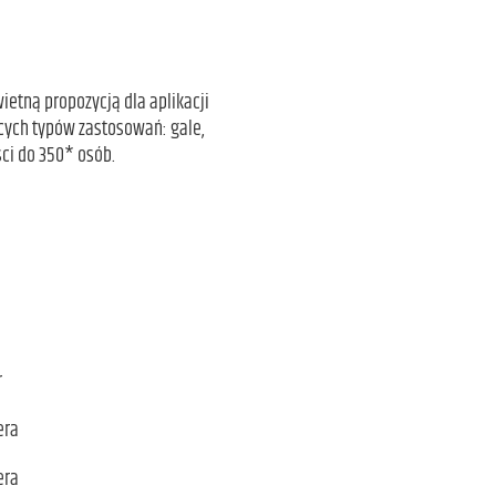
ietną propozycją dla aplikacji
cych typów zastosowań: gale,
ci do 350* osób.
r
era
era