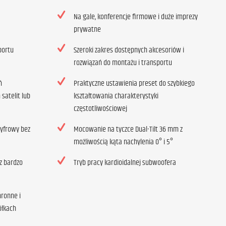
Na gale, konferencje firmowe i duże imprezy
prywatne
portu
Szeroki zakres dostępnych akcesoriów i
rozwiązań do montażu i transportu
ń
Praktyczne ustawienia preset do szybkiego
satelit lub
kształtowania charakterystyki
częstotliwościowej
yfrowy bez
Mocowanie na tyczce Dual-Tilt 36 mm z
możliwością kąta nachylenia 0° i 5°
z bardzo
Tryb pracy kardioidalnej subwoofera
ronne i
ółkach