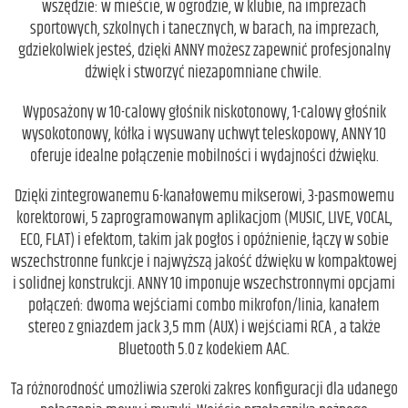
wszędzie: w mieście, w ogrodzie, w klubie, na imprezach
sportowych, szkolnych i tanecznych, w barach, na imprezach,
gdziekolwiek jesteś, dzięki ANNY możesz zapewnić profesjonalny
dźwięk i stworzyć niezapomniane chwile.
Wyposażony w 10-calowy głośnik niskotonowy, 1-calowy głośnik
wysokotonowy, kółka i wysuwany uchwyt teleskopowy, ANNY 10
oferuje idealne połączenie mobilności i wydajności dźwięku.
Dzięki zintegrowanemu 6-kanałowemu mikserowi, 3-pasmowemu
korektorowi, 5 zaprogramowanym aplikacjom (MUSIC, LIVE, VOCAL,
ECO, FLAT) i efektom, takim jak pogłos i opóźnienie, łączy w sobie
wszechstronne funkcje i najwyższą jakość dźwięku w kompaktowej
i solidnej konstrukcji. ANNY 10 imponuje wszechstronnymi opcjami
połączeń: dwoma wejściami combo mikrofon/linia, kanałem
stereo z gniazdem jack 3,5 mm (AUX) i wejściami RCA , a także
Bluetooth 5.0 z kodekiem AAC.
Ta różnorodność umożliwia szeroki zakres konfiguracji dla udanego