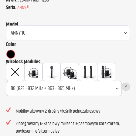
Nr art.:
LDANNY10BPH2B8
Seria:
ANNY®
Model
Color
Wireless Modules
?
Mobilny aktywny 2-drożny głośnik pełnozakresowy
Zintegrowany 6-kanałowy mikser z 3-pasmowym korektorem,
pogłosem i efektem delay