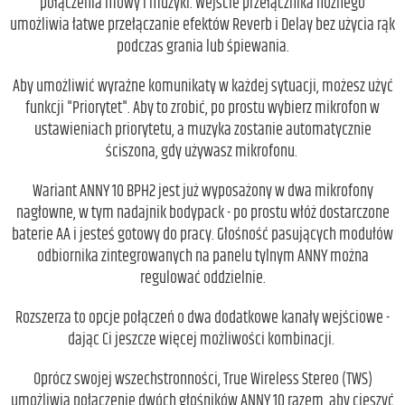
połączenia mowy i muzyki. Wejście przełącznika nożnego
umożliwia łatwe przełączanie efektów Reverb i Delay bez użycia rąk
podczas grania lub śpiewania.
Aby umożliwić wyraźne komunikaty w każdej sytuacji, możesz użyć
funkcji "Priorytet". Aby to zrobić, po prostu wybierz mikrofon w
ustawieniach priorytetu, a muzyka zostanie automatycznie
ściszona, gdy używasz mikrofonu.
Wariant ANNY 10 BPH2 jest już wyposażony w dwa mikrofony
nagłowne, w tym nadajnik bodypack - po prostu włóż dostarczone
baterie AA i jesteś gotowy do pracy. Głośność pasujących modułów
odbiornika zintegrowanych na panelu tylnym ANNY można
regulować oddzielnie.
Rozszerza to opcje połączeń o dwa dodatkowe kanały wejściowe -
dając Ci jeszcze więcej możliwości kombinacji.
Oprócz swojej wszechstronności, True Wireless Stereo (TWS)
umożliwia połączenie dwóch głośników ANNY 10 razem, aby cieszyć