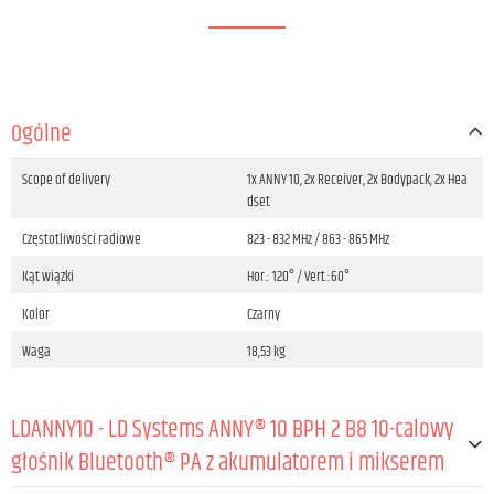
Ogólne
Scope of delivery
1x ANNY 10, 2x Receiver, 2x Bodypack, 2x Hea
dset
Częstotliwości radiowe
823 - 832 MHz / 863 - 865 MHz
Kąt wiązki
Hor.: 120° / Vert.:60°
Kolor
Czarny
Waga
18,53 kg
LDANNY10 - LD Systems ANNY® 10 BPH 2 B8 10-calowy
głośnik Bluetooth® PA z akumulatorem i mikserem