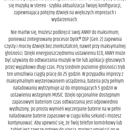
się muzyką w stereo - szybka aktualizacja Twojej konfiguracji,
zapewniająca potężny dźwięk na większych imprezach i
wydarzeniach.
Nie martw się, możesz podkręcić swój ANNY do maksimum,
ponieważ zintegrowany procesor DynX® DSP (Gen. 2) zapewnia
czysty i mocny dźwięk bez zniekształceń, nawet przy maksymalnej
głośności. Dzięki energooszczędnemu ustawieniu ECO, ANNY może
być używany do odtwarzania muzyki w tle lub aplikacji głosowych
przez wyjątkowo długi czas. Przy średnim poziomie głośności tryb
ten umożliwia ciągłą pracę do 25 godzin. W przypadku imprezy z
maksymalnym wysterowaniem urządzenia, bateria przy pełnym
naładowaniu wytrzymuje aż do imponujących 5 godzin w
ustawieniu wstępnym MUSIC. Dzięki opcjonalnie dostępnym
zapasowym bateriom czas odtwarzania jest odpowiednio
wydłużony; po prostu wymień wyczerpane baterie na w pełni
naładowane baterie zapasowe w ciągu kilku sekund i możesz
kontynuować. Aby upewnić się, że Twój telefon komórkowy lub
tablet jest zawsze gotowy do użycia, możesz umieścić go w