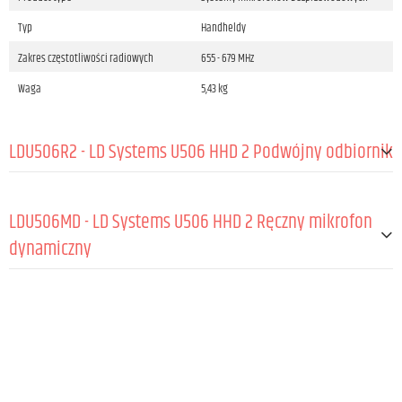
Typ
Handheldy
Zakres częstotliwości radiowych
655 - 679 MHz
Waga
5,43 kg
LDU506R2 - LD Systems U506 HHD 2 Podwójny odbiornik
Typ
True Diversity
LDU506MD - LD Systems U506 HHD 2 Ręczny mikrofon
Oznaczenie emisji radiowej
FM
dynamiczny
Zakres częstotliwości radiowych
655 - 679 MHz
Kanały
2 x 96 (8 grup po 12 kanałów)
OGÓLNE:
Grupy
8
Kierunkowość
Kardioida
Wejścia antenowe
2
Capsule type
Dynamic
Złącze antenowe
BNC
Częstotliwości radiowe
655 - 679 MHz