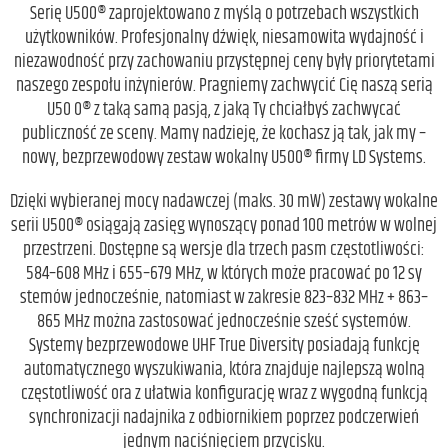
Serię U500® zaprojektowano z myślą o potrzebach wszystkich
użytkowników. Profesjonalny dźwięk, niesamowita wydajność i
niezawodność przy zachowaniu przystępnej ceny były priorytetami
naszego zespołu inżynierów. Pragniemy zachwycić Cię naszą serią
U50 0® z taką samą pasją, z jaką Ty chciałbyś zachwycać
publiczność ze sceny. Mamy nadzieję, że kochasz ją tak, jak my –
nowy, bezprzewodowy zestaw wokalny U500® firmy LD Systems.
Dzięki wybieranej mocy nadawczej (maks. 30 mW) zestawy wokalne
serii U500® osiągają zasięg wynoszący ponad 100 metrów w wolnej
przestrzeni. Dostępne są wersje dla trzech pasm częstotliwości:
584–608 MHz i 655–679 MHz, w których może pracować po 12 sy
stemów jednocześnie, natomiast w zakresie 823–832 MHz + 863–
865 MHz można zastosować jednocześnie sześć systemów.
Systemy bezprzewodowe UHF True Diversity posiadają funkcję
automatycznego wyszukiwania, która znajduje najlepszą wolną
częstotliwość ora z ułatwia konfigurację wraz z wygodną funkcją
synchronizacji nadajnika z odbiornikiem poprzez podczerwień
jednym naciśnięciem przycisku.