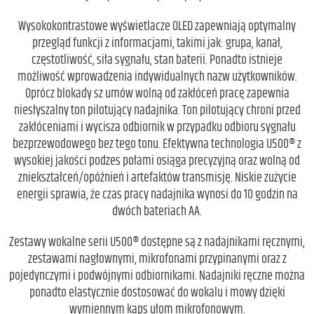
Wysokokontrastowe wyświetlacze OLED zapewniają optymalny
przegląd funkcji z informacjami, takimi jak: grupa, kanał,
częstotliwość, siła sygnału, stan baterii. Ponadto istnieje
możliwość wprowadzenia indywidualnych nazw użytkowników.
Oprócz blokady sz umów wolną od zakłóceń pracę zapewnia
niesłyszalny ton pilotujący nadajnika. Ton pilotujący chroni przed
zakłóceniami i wycisza odbiornik w przypadku odbioru sygnału
bezprzewodowego bez tego tonu. Efektywna technologia U500® z
wysokiej jakości podzes połami osiąga precyzyjną oraz wolną od
zniekształceń/opóźnień i artefaktów transmisję. Niskie zużycie
energii sprawia, że czas pracy nadajnika wynosi do 10 godzin na
dwóch bateriach AA.
Zestawy wokalne serii U500® dostępne są z nadajnikami ręcznymi,
zestawami nagłownymi, mikrofonami przypinanymi oraz z
pojedynczymi i podwójnymi odbiornikami. Nadajniki ręczne można
ponadto elastycznie dostosować do wokalu i mowy dzięki
wymiennym kaps ułom mikrofonowym.