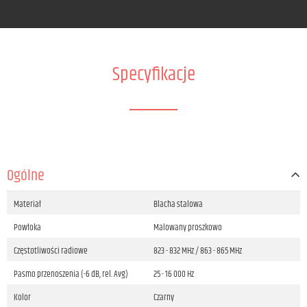
Specyfikacje
Ogólne
Materiał
Blacha stalowa
Powłoka
Malowany proszkowo
Częstotliwości radiowe
823 - 832 MHz / 863 - 865 MHz
Pasmo przenoszenia (-6 dB, rel. Avg)
25 - 16 000 Hz
Kolor
Czarny