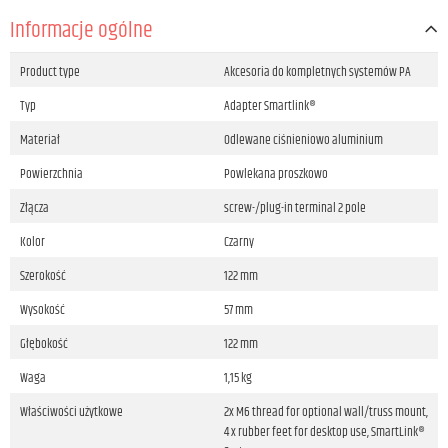
Informacje ogólne
Product type
Akcesoria do kompletnych systemów PA
Typ
Adapter Smartlink®
Materiał
Odlewane ciśnieniowo aluminium
Powierzchnia
Powlekana proszkowo
Złącza
screw-/plug-in terminal 2 pole
Kolor
Czarny
Szerokość
122 mm
Wysokość
57 mm
Głębokość
122 mm
Waga
1,15 kg
Właściwości użytkowe
2x M6 thread for optional wall/truss mount,
4 x rubber feet for desktop use, SmartLink®