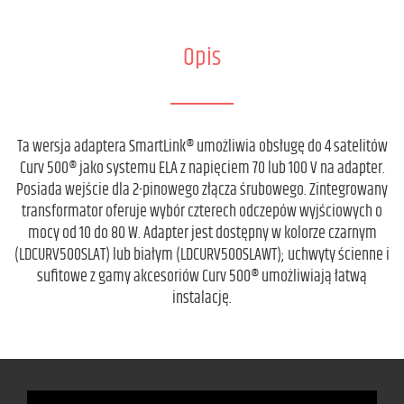
Opis
Ta wersja adaptera SmartLink® umożliwia obsługę do 4 satelitów
Curv 500® jako systemu ELA z napięciem 70 lub 100 V na adapter.
Posiada wejście dla 2-pinowego złącza śrubowego. Zintegrowany
transformator oferuje wybór czterech odczepów wyjściowych o
mocy od 10 do 80 W. Adapter jest dostępny w kolorze czarnym
(LDCURV500SLAT) lub białym (LDCURV500SLAWT); uchwyty ścienne i
sufitowe z gamy akcesoriów Curv 500® umożliwiają łatwą
instalację.