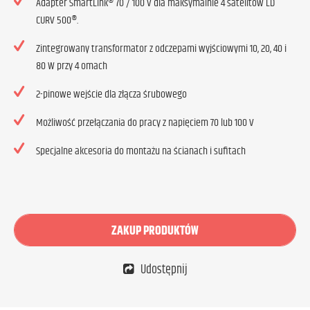
Adapter SmartLink® 70 / 100 V dla maksymalnie 4 satelitów LD
CURV 500®.
Zintegrowany transformator z odczepami wyjściowymi 10, 20, 40 i
80 W przy 4 omach
2-pinowe wejście dla złącza śrubowego
Możliwość przełączania do pracy z napięciem 70 lub 100 V
Specjalne akcesoria do montażu na ścianach i sufitach
ZAKUP PRODUKTÓW
Udostępnij