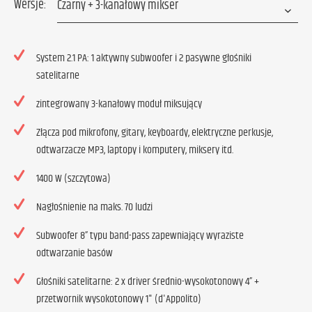
Wersje:
System 2.1 PA: 1 aktywny subwoofer i 2 pasywne głośniki
satelitarne
zintegrowany 3-kanałowy moduł miksujący
Złącza pod mikrofony, gitary, keyboardy, elektryczne perkusje,
odtwarzacze MP3, laptopy i komputery, miksery itd.
1400 W (szczytowa)
Nagłośnienie na maks. 70 ludzi
Subwoofer 8” typu band-pass zapewniający wyraziste
odtwarzanie basów
Głośniki satelitarne: 2 x driver średnio-wysokotonowy 4” +
przetwornik wysokotonowy 1" (d'Appolito)