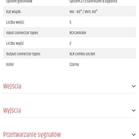
System głośników
System 2.1 z satelitami d’Appolito
Kąt wiązki
Hor.: 60° / Vert.:60°
Liczba wejść
5
Input connector types
RCA żeńskie
Liczba wyjść
2
Output connector types
XLR combo socket
Kolor
Czarny
Wejścia
Liczba wejść mikrofonowych
1
Wyjścia
Mic-in connector type
XLR combo socket
Liczba wejść instrumentu
1
Liczba wyjść głośnikowych
2
Inst-in connector type
6.3 mm Jack TRS female
Przetwarzanie sygnałów
Speaker output connection type
Standard speaker connector 4-pole male &