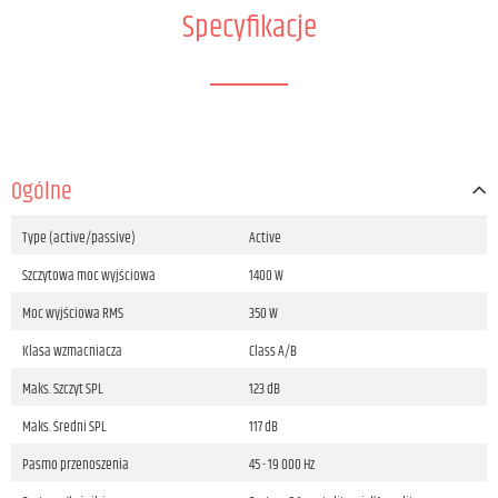
Specyfikacje
Ogólne
Type (active/passive)
Active
Szczytowa moc wyjściowa
1400 W
Moc wyjściowa RMS
350 W
Klasa wzmacniacza
Class A/B
Maks. Szczyt SPL
123 dB
Maks. Średni SPL
117 dB
Pasmo przenoszenia
45 - 19 000 Hz