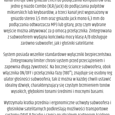
kanał oferuje dwa gniazda cinch do podłączania komputerów oraz
jedno g niazdo Combo (XLR/jack) do podłączania pulpitów
mikserskich lub keyboardów, a trzeci kanał jest wyposażony w
gniazdo stereo 3,5 mm oraz gniazdo jack mono 6,3 mm do
podłączania odtwarzacza MP3 lub gitary, przy czym wybrane
wejście można aktywować za p omocą przełącznika. Zintegrowana
z subwooferem wydajna końcówka mocy klasy A/B obsługuje
zarówno subwoofer, jak i głośniki satelitarne.
System posiada wszelkie standardowe wyłączniki bezpieczeństwa.
Zintegrowany limiter chroni system przed przeciążeniem i
zapewnia długą żywotność. Na bocznej ściance subwoofera, obok
włącznika ON/OFF i przełącznika fazy (180°), znajduje się osobny reg
ulator głośności subwoofera, tak iż można w każdej chwili ustawić
idealny dźwięk, charakteryzujący się czystym brzmieniem tonów
wysokich, głębokimi tonami średnimi i mocnymi basami.
Wytrzymała kratka przednia i ergonomiczne uchwyty subwoofera i
głośników satelitarnych podkreślają możliwości transportowe