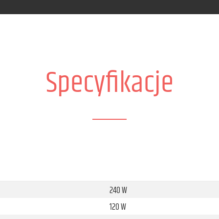
Specyfikacje
240 W
120 W