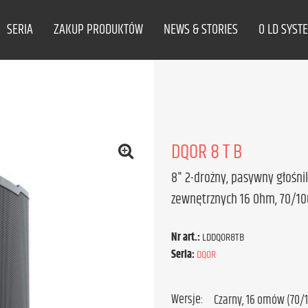
SERIA
ZAKUP PRODUKTÓW
NEWS & STORIES
O LD SYST
DQOR 8 T B
8" 2-drożny, pasywny głośni
zewnętrznych 16 Ohm, 70/100
Nr art.:
LDDQOR8TB
Seria:
DQOR
Wersje: