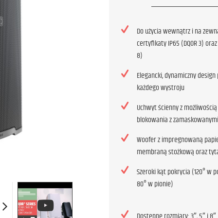
Do użycia wewnątrz i na zewną
certyfikaty IP65 (DQOR 3) oraz
8)
Elegancki, dynamiczny design
każdego wystroju
Uchwyt ścienny z możliwością
blokowania z zamaskowanymi
Woofer z impregnowaną papi
membraną stożkową oraz tyt
Szeroki kąt pokrycia (120° w 
80° w pionie)
Dostępne rozmiary: 3″, 5″ i 8″