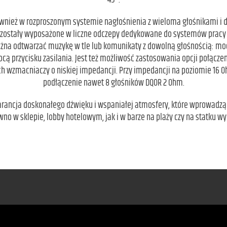
45°.
również w rozproszonym systemie nagłośnienia z wieloma głośnikami i
T zostały wyposażone w liczne odczepy dedykowane do systemów pracy 
ożna odtwarzać muzykę w tle lub komunikaty z dowolną głośnością: mo
 przycisku zasilania. Jest też możliwość zastosowania opcji połącze
 wzmacniaczy o niskiej impedancji. Przy impedancji na poziomie 16 
podłączenie nawet 8 głośników DQOR 2 Ohm.
gwarancja doskonałego dźwięku i wspaniałej atmosfery, które wprowadzą 
wno w sklepie, lobby hotelowym, jak i w barze na plaży czy na statku 