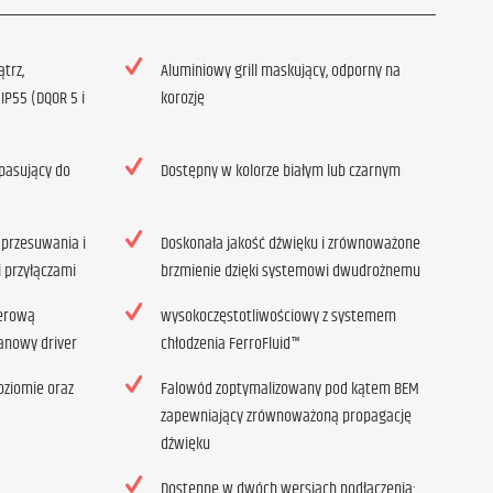
trz,
Aluminiowy grill maskujący, odporny na
 IP55 (DQOR 5 i
korozję
 pasujący do
Dostępny w kolorze białym lub czarnym
 przesuwania i
Doskonała jakość dźwięku i zrównoważone
 przyłączami
brzmienie dzięki systemowi dwudrożnemu
erową
wysokoczęstotliwościowy z systemem
anowy driver
chłodzenia FerroFluid™
poziomie oraz
Falowód zoptymalizowany pod kątem BEM
zapewniający zrównoważoną propagację
dźwięku
Dostępne w dwóch wersjach podłączenia: