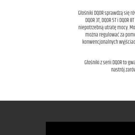
Głośniki DQOR sprawdzą się 
DQOR 3T, DQOR 5T i DQOR 8
niepotrzebną utratę mocy. M
można regulować za pomocą
konwencjonalnych wyjściach
Głośniki z serii DQOR to 
nastrój zaró