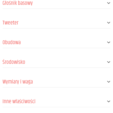
Głośnik basowy
Rozmiar
3 "
Tweeter
Magnes
Ferryt
Cewka drgająca
1 "
Rozmiar sterownika
1 "
Obudowa
Magnes
Neodym
Cewka drgająca
1 "
Projekt
Zamknięte
Środowisko
Typ montażu
Wspornik ścienny
Materiał obudowy
ABS
Klasa ochrony
IP65
Materiał przedniej kratki
Aluminium
Wymiary i waga
Temperatura otoczenia
-30 - 50 °C
Szerokość
114,6 mm
Inne właściwości
Wysokość
180 mm
Głębokość
180,8 mm
Dołączone akcesoria
Materiał mocujący, Klucz nasadowy sześcio