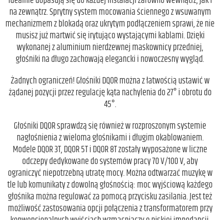
idealnie dopasują się do każdej instalacji zarówno wewnątrz, jak i
na zewnątrz. Sprytny system mocowania ściennego z wsuwanym
mechanizmem z blokadą oraz ukrytym podłączeniem sprawi, że nie
musisz już martwić się irytująco wystającymi kablami. Dzięki
wykonanej z aluminium nierdzewnej maskownicy przedniej,
głośniki na długo zachowają elegancki i nowoczesny wygląd.
Żadnych ograniczeń! Głośniki DQOR można z łatwością ustawić w
żądanej pozycji przez regulację kąta nachylenia do 27° i obrotu do
45°.
Głośniki DQOR sprawdzą się również w rozproszonym systemie
nagłośnienia z wieloma głośnikami i długim okablowaniem.
Modele DQOR 3T, DQOR 5T i DQOR 8T zostały wyposażone w liczne
odczepy dedykowane do systemów pracy 70 V/100 V, aby
ograniczyć niepotrzebną utratę mocy. Można odtwarzać muzykę w
tle lub komunikaty z dowolną głośnością: moc wyjściową każdego
głośnika można regulować za pomocą przycisku zasilania. Jest też
możliwość zastosowania opcji połączenia z transformatorem przy