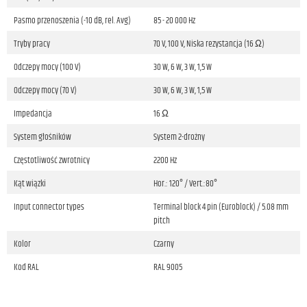
Pasmo przenoszenia (-10 dB, rel. Avg)
85 - 20 000 Hz
Tryby pracy
70 V, 100 V, Niska rezystancja (16 Ω)
Odczepy mocy (100 V)
30 W, 6 W, 3 W, 1,5 W
Odczepy mocy (70 V)
30 W, 6 W, 3 W, 1,5 W
Impedancja
16 Ω
System głośników
System 2-drożny
Częstotliwość zwrotnicy
2200 Hz
Kąt wiązki
Hor.: 120° / Vert.:80°
Input connector types
Terminal block 4 pin (Euroblock) / 5.08 mm
pitch
Kolor
Czarny
Kod RAL
RAL 9005