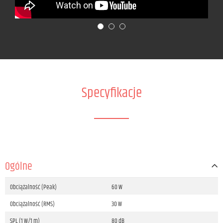
Specyfikacje
Ogólne
Obciążalność (Peak)
60 W
Obciążalność (RMS)
30 W
SPL (1 W/1 m)
80 dB