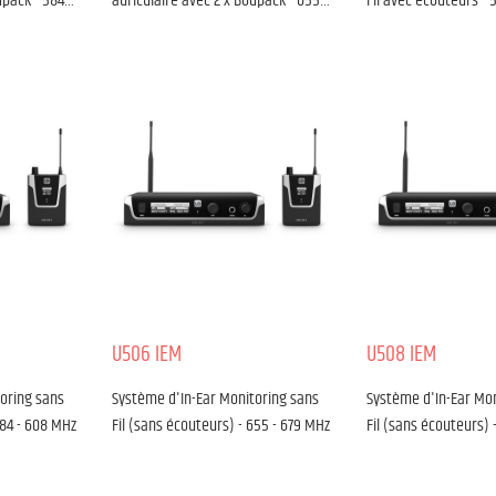
dpack - 584…
auriculaire avec 2 x Bodpack - 655…
Fil avec écouteurs - 
U506 IEM
U508 IEM
oring sans
Système d'In-Ear Monitoring sans
Système d'In-Ear Mon
584 - 608 MHz
Fil (sans écouteurs) - 655 - 679 MHz
Fil (sans écouteurs) 