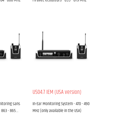
584 - 608 MHz
Fil avec écouteurs - 655 - 679 MHz
U504.7 IEM (USA version)
itoring sans
In-Ear Monitoring System - 470 - 490
- 863 - 865…
MHz (only available in the USA)