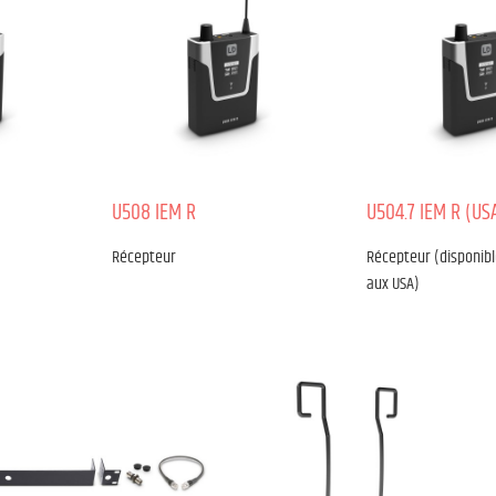
U508 IEM R
U504.7 IEM R (US
Récepteur
Récepteur (disponib
aux USA)