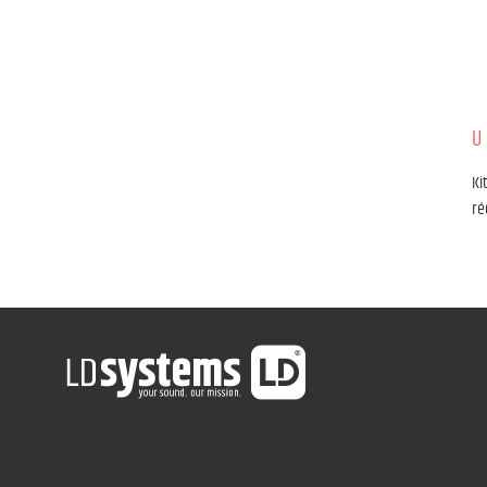
U
Ki
ré